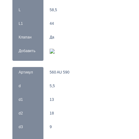
L
58,5
L1
44
Клапан
Да
Добавить
Артикул
560 AU 590
d
5,5
d1
13
d2
18
d3
9