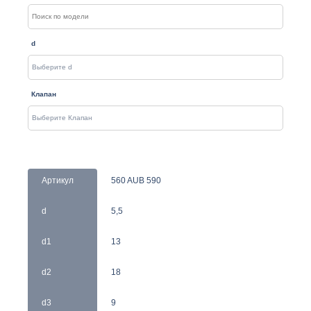
d
Клапан
Артикул
560 AUB 590
d
5,5
d1
13
d2
18
d3
9