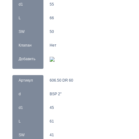
d1
55
L
66
SW
50
Клапан
Нет
Добавить
Артикул
606.50 DR 60
d
BSP 2"
d1
45
L
61
SW
41