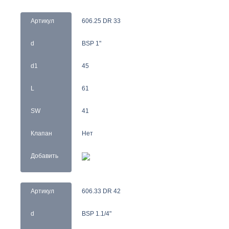
Артикул
606.25 DR 33
d
BSP 1"
d1
45
L
61
SW
41
Клапан
Нет
Добавить
Артикул
606.33 DR 42
d
BSP 1.1/4"