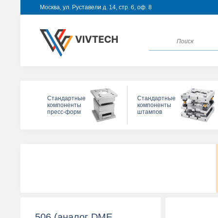
Москва, ул. Руставели д. 14, стр. 6, оф. 8
Стандартные
Стандартные
компоненты
компоненты
пресс-форм
штампов
506 (аналог DME