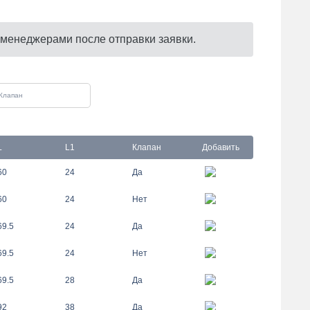
 менеджерами после отправки заявки.
L
L1
Клапан
Добавить
60
24
Да
60
24
Нет
69.5
24
Да
69.5
24
Нет
69.5
28
Да
92
38
Да