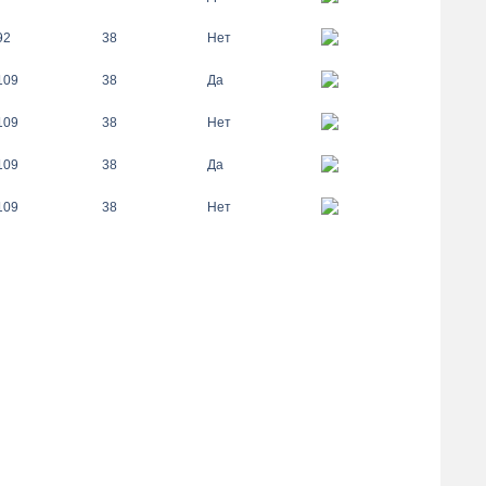
92
38
Нет
109
38
Да
109
38
Нет
109
38
Да
109
38
Нет