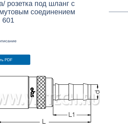
/ розетка под шланг с
омутовым соединением
 601
описание
ть PDF