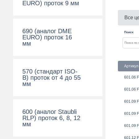
EURO) проток 9 мм
Все ц
690 (аналог DME
Поиск
EURO) проток 16
мм
Артикул
570 (cтандарт ISO-
B) проток от 4 до 55
601.06 
мм
601.06 
601.09 
600 (aналог Staubli
601.09 
RLP) проток 6, 8, 12
мм
601.09 
601.12 