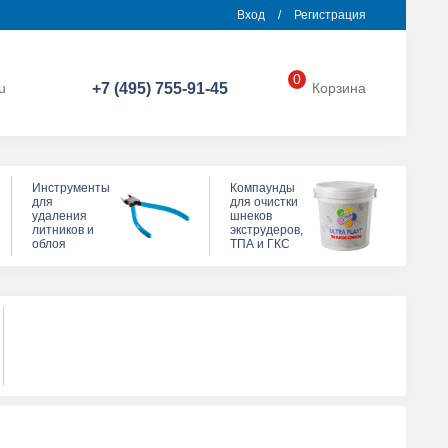
Вход
/
Регистрация
0
u
+7 (495) 755-91-45
Корзина
Инструменты
Компаунды
для
для очистки
удаления
шнеков
литников и
экструдеров,
облоя
ТПА и ГКС