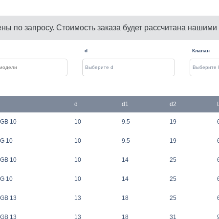
ены по запросу. Стоимость заказа будет рассчитана нашими
d
Клапан
d
d1
d2
FGB 10
10
9.5
19
FG 10
10
9.5
19
FGB 10
10
14
25
FG 10
10
14
25
FGB 13
13
18
25
FGB 13
13
18
31