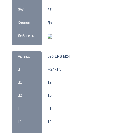
SW
27
Клапан
Да
Добавить
Артикул
690 ERB M24
d
M24x1,5
d1
13
d2
19
L
51
L1
16