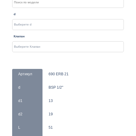
d
Клапан
Артикул
690 ERB 21
d
BSP 1/2"
d1
13
d2
19
L
51