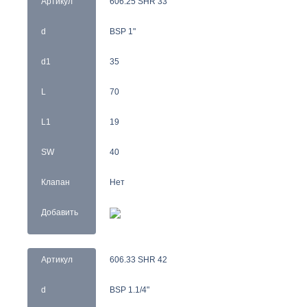
Артикул
606.25 SHR 33
d
BSP 1"
d1
35
L
70
L1
19
SW
40
Клапан
Нет
Добавить
Артикул
606.33 SHR 42
d
BSP 1.1/4"