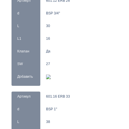
Артикул
601.12 ERB 26
d
BSP 3/4"
L
30
L1
16
Клапан
Да
SW
27
Добавить
Артикул
601.16 ERB 33
d
BSP 1"
L
38