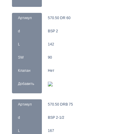
Артикул
570.50 DR 60
d
BSP 2
L
142
SW
90
Клапан
Нет
Добавить
Артикул
570.50 DRB 75
d
BSP 2-1/2
L
167