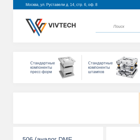
Москва, ул. Руставели д. 14, стр. 6, оф. 8
Стандартные
Стандартные
компоненты
компоненты
пресс-форм
штампов
506 (аналог DME