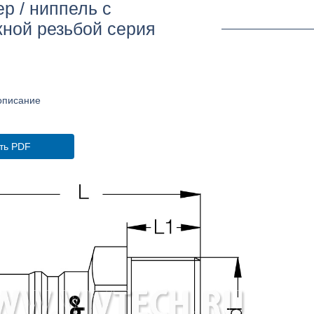
р / ниппель с
ной резьбой серия
описание
ть PDF