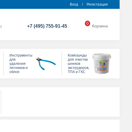
Вход
/
Регистрация
0
u
+7 (495) 755-91-45
Корзина
Инструменты
Компаунды
для
для очистки
удаления
шнеков
литников и
экструдеров,
облоя
ТПА и ГКС