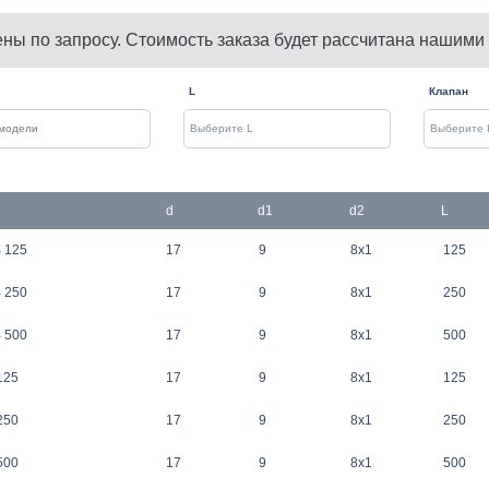
ены по запросу. Стоимость заказа будет рассчитана нашими
L
Клапан
d
d1
d2
L
 125
17
9
8x1
125
 250
17
9
8x1
250
 500
17
9
8x1
500
125
17
9
8x1
125
250
17
9
8x1
250
500
17
9
8x1
500