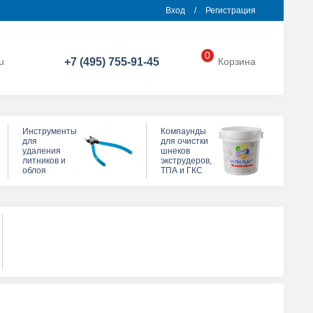
Вход
/
Регистрация
0
u
+7 (495) 755-91-45
Корзина
Инструменты
Компаунды
для
для очистки
удаления
шнеков
литников и
экструдеров,
облоя
ТПА и ГКС