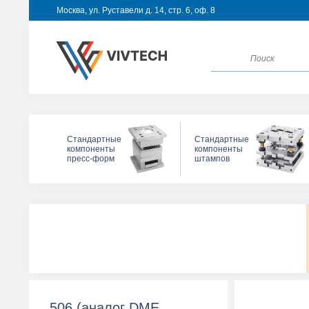
Москва, ул. Руставели д. 14, стр. 6, оф. 8
Стандартные
Стандартные
компоненты
компоненты
пресс-форм
штампов
506 (аналог DME