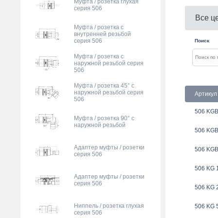
Муфта / розетка глухая
серия 506
Все ц
Муфта / розетка с
внутренней резьбой
серия 506
Поиск
Муфта / розетка с
наружной резьбой серия
506
Муфта / розетка 45° с
наружной резьбой серия
Артикул
506
506 KGB
Муфта / розетка 90° с
наружной резьбой
506 KGB
Адаптер муфты / розетки
506 KGB
серия 506
506 KG 
Адаптер муфты / розетки
серия 506
506 KG 
Ниппель / розетка глухая
506 KG 
серия 506