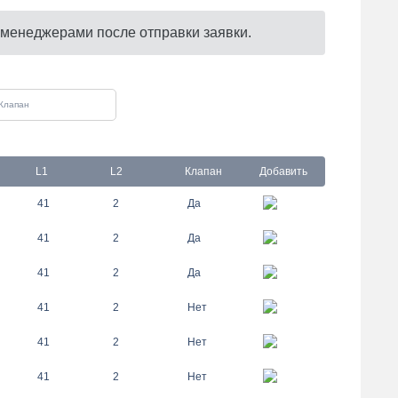
 менеджерами после отправки заявки.
L1
L2
Клапан
Добавить
41
2
Да
41
2
Да
41
2
Да
41
2
Нет
41
2
Нет
41
2
Нет