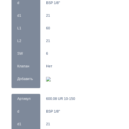
d
BSP 1/8"
d1
21
L1
60
L2
21
SW
6
Клапан
Нет
Добавить
Артикул
600.08 UR 10-150
d
BSP 1/8"
d1
21