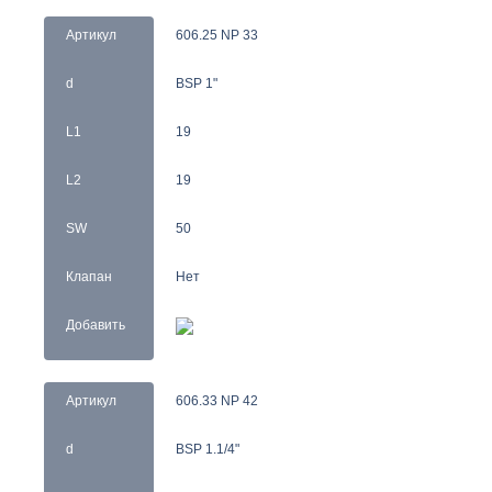
Артикул
606.25 NP 33
d
BSP 1"
L1
19
L2
19
SW
50
Клапан
Нет
Добавить
Артикул
606.33 NP 42
d
BSP 1.1/4"