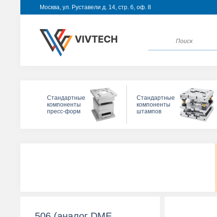
Москва, ул. Руставели д. 14, стр. 6, оф. 8
Стандартные
Стандартные
компоненты
компоненты
пресс-форм
штампов
506 (аналог DME