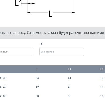
ены по запросу. Стоимость заказа будет рассчитана нашими
d
d
L1
L2
KG 33
34
41
10
KG 42
42
46
10
KG 60
60
55
10