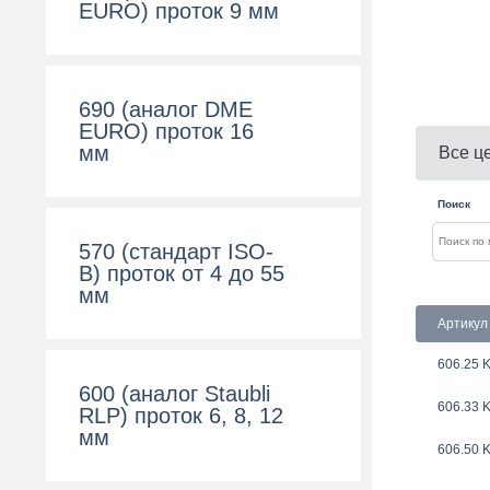
EURO) проток 9 мм
690 (аналог DME
EURO) проток 16
мм
Все ц
Поиск
570 (cтандарт ISO-
B) проток от 4 до 55
мм
Артикул
606.25 
600 (aналог Staubli
606.33 
RLP) проток 6, 8, 12
мм
606.50 