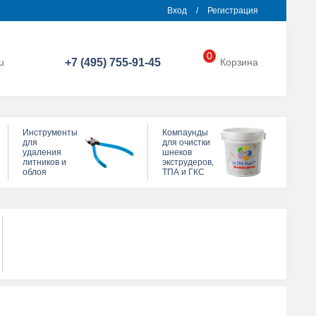
Вход
/
Регистрация
0
u
+7 (495) 755-91-45
Корзина
Инструменты
Компаунды
для
для очистки
удаления
шнеков
литников и
экструдеров,
облоя
ТПА и ГКС