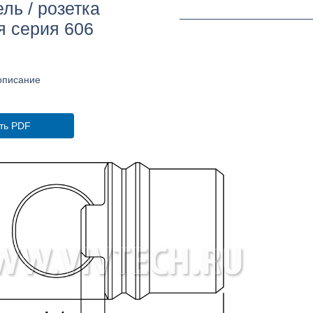
ль / розетка
я серия 606
описание
ть PDF