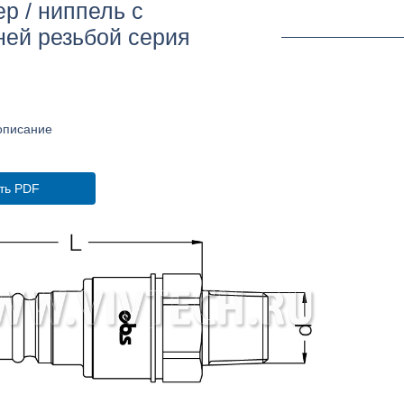
р / ниппель с
ей резьбой серия
описание
ть PDF