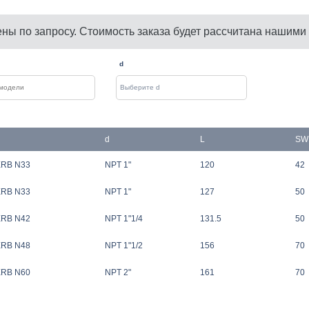
ены по запросу. Стоимость заказа будет рассчитана нашими
d
d
L
SW
ERB N33
NPT 1"
120
42
ERB N33
NPT 1"
127
50
ERB N42
NPT 1"1/4
131.5
50
ERB N48
NPT 1"1/2
156
70
ERB N60
NPT 2"
161
70