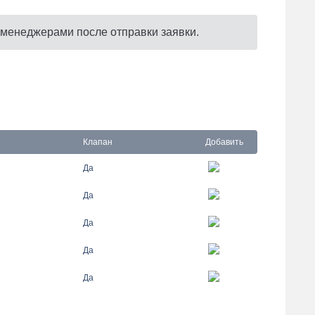
 менеджерами после отправки заявки.
Клапан
Добавить
Да
Да
Да
Да
Да