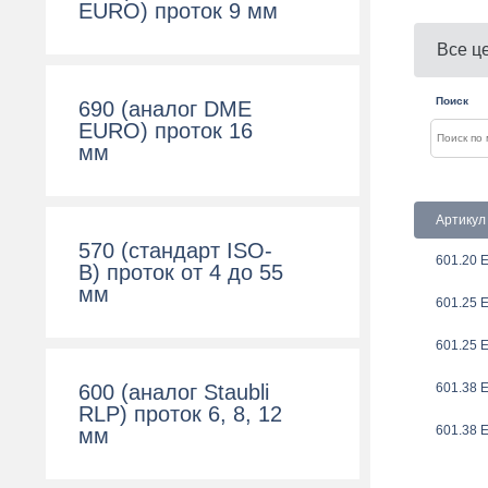
EURO) проток 9 мм
Все ц
Поиск
690 (аналог DME
EURO) проток 16
мм
Артикул
570 (cтандарт ISO-
601.20 
B) проток от 4 до 55
мм
601.25 
601.25 
601.38 
600 (aналог Staubli
RLP) проток 6, 8, 12
601.38 
мм