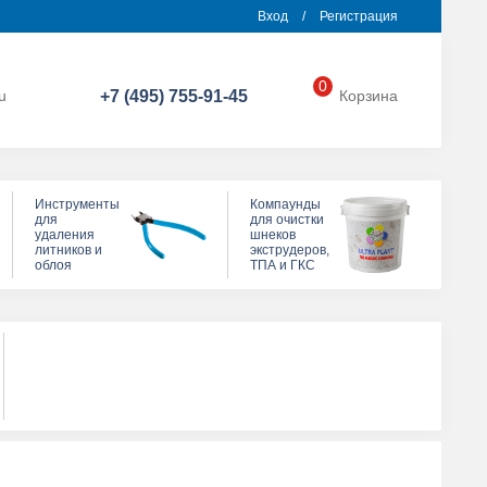
Вход
/
Регистрация
0
u
+7 (495) 755-91-45
Корзина
Инструменты
Компаунды
для
для очистки
удаления
шнеков
литников и
экструдеров,
облоя
ТПА и ГКС