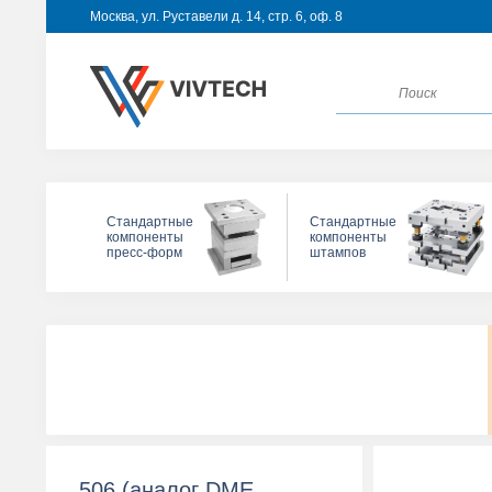
Москва, ул. Руставели д. 14, стр. 6, оф. 8
Стандартные
Стандартные
компоненты
компоненты
пресс-форм
штампов
506 (аналог DME