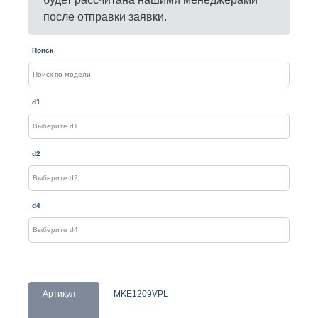
после отправки заявки.
Поиск
d1
d2
d4
Артикул
MKE1209VPL