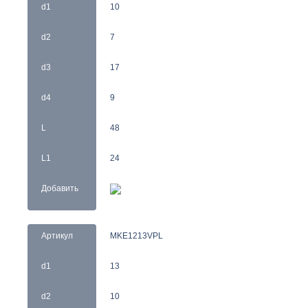
d1
10
d2
7
d3
17
d4
9
L
48
L1
24
Добавить
Артикул
MKE1213VPL
d1
13
d2
10