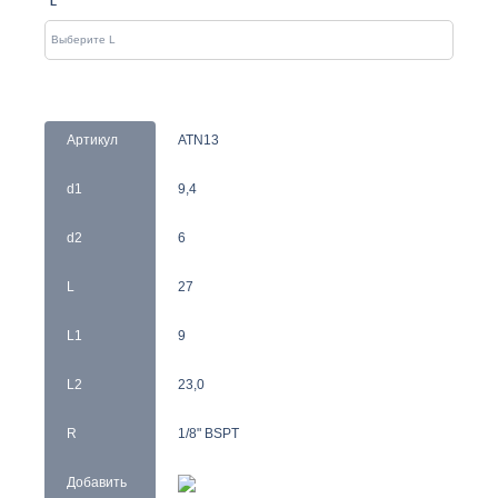
L
Артикул
ATN13
d1
9,4
d2
6
L
27
L1
9
L2
23,0
R
1/8" BSPT
Добавить