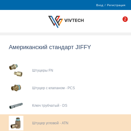
Вход
/
Регистрация
2
Американский стандарт JIFFY
Штуцеры FN
Штуцер с клапаном - PCS
Ключ трубчатый - DS
Штуцер угловой - ATN