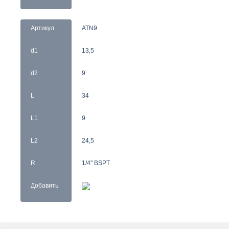
Артикул
ATN9
d1
13,5
d2
9
L
34
L1
9
L2
24,5
R
1/4" BSPT
Добавить