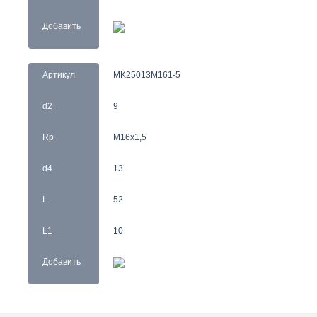
Добавить
Артикул
MK25013M161-5
d2
9
Rp
M16x1,5
d4
13
L
52
L1
10
Добавить