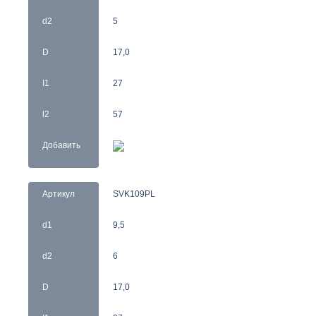
d2
5
D
17,0
I1
27
l2
57
Добавить
Артикул
SVK109PL
d1
9,5
d2
6
D
17,0