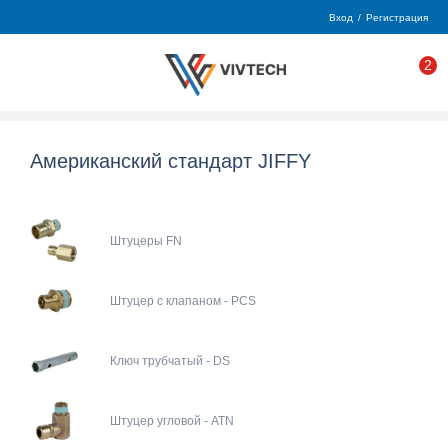
Вход
/
Регистрация
2
Американский стандарт JIFFY
Штуцеры FN
Штуцер с клапаном - PCS
Ключ трубчатый - DS
Штуцер угловой - ATN