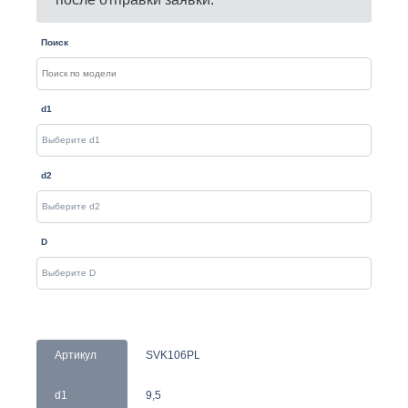
Поиск
d1
d2
D
Артикул
SVK106PL
d1
9,5