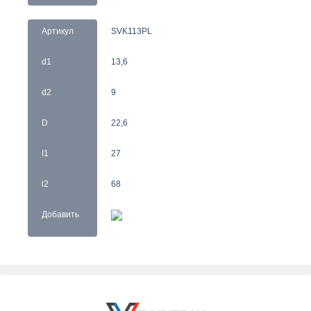
Артикул
SVK113PL
d1
13,6
d2
9
D
22,6
I1
27
l2
68
Добавить