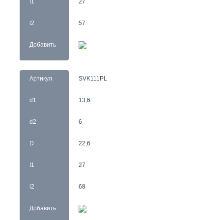
I1
27
l2
57
Добавить
Артикул
SVK111PL
d1
13,6
d2
6
D
22,6
I1
27
l2
68
Добавить