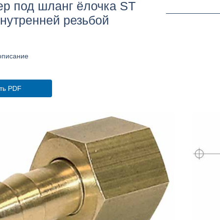
р под шланг ёлочка ST
внутренней резьбой
описание
ть PDF