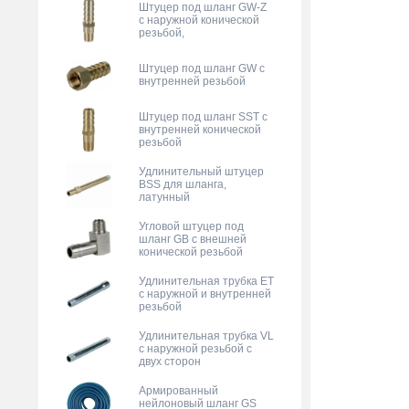
Штуцер под шланг GW-Z
с наружной конической
резьбой,
Штуцер под шланг GW с
внутренней резьбой
Штуцер под шланг SST с
внутренней конической
резьбой
Удлинительный штуцер
BSS для шланга,
латунный
Угловой штуцер под
шланг GB с внешней
конической резьбой
Удлинительная трубка ET
с наружной и внутренней
резьбой
Удлинительная трубка VL
с наружной резьбой с
двух сторон
Армированный
нейлоновый шланг GS