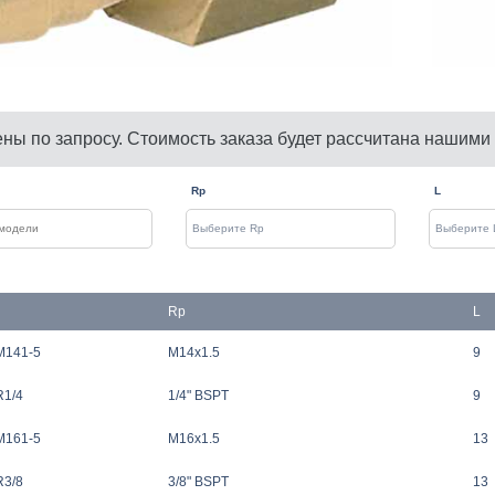
ены по запросу. Стоимость заказа будет рассчитана нашими
Rp
L
Rp
L
M141-5
M14x1.5
9
R1/4
1/4" BSPT
9
M161-5
M16x1.5
13
R3/8
3/8" BSPT
13