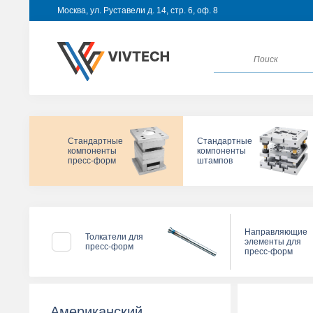
Москва, ул. Руставели д. 14, стр. 6, оф. 8
Стандартные
Стандартные
компоненты
компоненты
пресс-форм
штампов
Направляющие
Толкатели для
элементы для
пресс-форм
пресс-форм
Американский