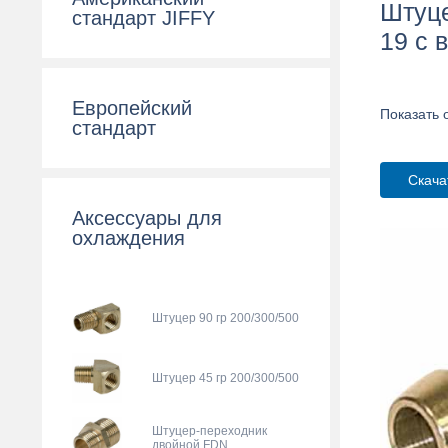
Штуце
стандарт JIFFY
19 с 
Европейский
Показать 
стандарт
Скача
Аксессуары для
охлаждения
Штуцер 90 гр 200/300/500
Штуцер 45 гр 200/300/500
Штуцер-переходник
двойной FDN