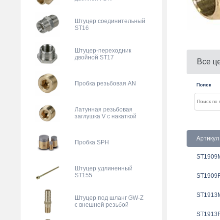
Штуцер соединительный
ST16
Штуцер-переходник
двойной ST17
Все ц
Пробка резьбовая AN
Поиск
Латунная резьбовая
заглушка V с накаткой
Артикул
Пробка SPH
ST1909
Штуцер удлиненный
ST155
ST1909
ST1913
Штуцер под шланг GW-Z
с внешней резьбой
ST1913