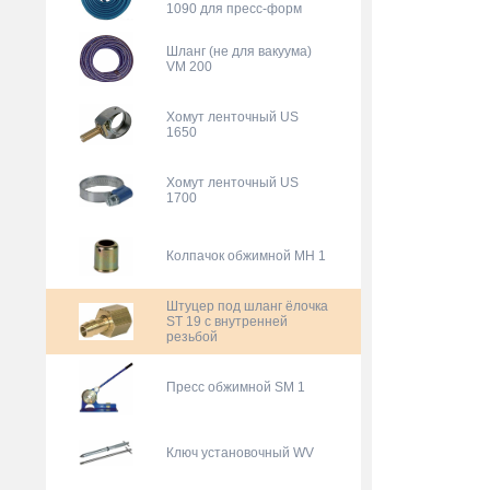
1090 для пресс-форм
Шланг (не для вакуума)
VM 200
Хомут ленточный US
1650
Хомут ленточный US
1700
Колпачок обжимной MH 1
Штуцер под шланг ёлочка
ST 19 с внутренней
резьбой
Пресс обжимной SM 1
Ключ установочный WV