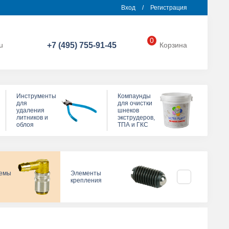
Вход
/
Регистрация
0
u
+7 (495) 755-91-45
Корзина
Инструменты
Компаунды
для
для очистки
удаления
шнеков
литников и
экструдеров,
облоя
ТПА и ГКС
темы
Элементы
Прижимы для
крепления
пресс-формы