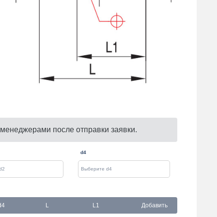
 менеджерами после отправки заявки.
d4
d4
L
L1
Добавить