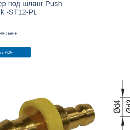
р под шланг Push-
ck -ST12-PL
описание
ть PDF