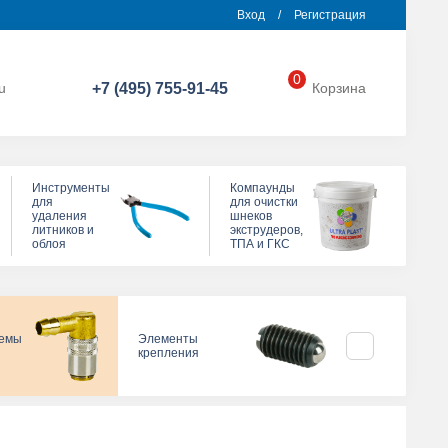
Вход
/
Регистрация
0
u
+7 (495) 755-91-45
Корзина
Инструменты
Компаунды
для
для очистки
удаления
шнеков
литников и
экструдеров,
облоя
ТПА и ГКС
темы
Элементы
Прижимы для
крепления
пресс-формы