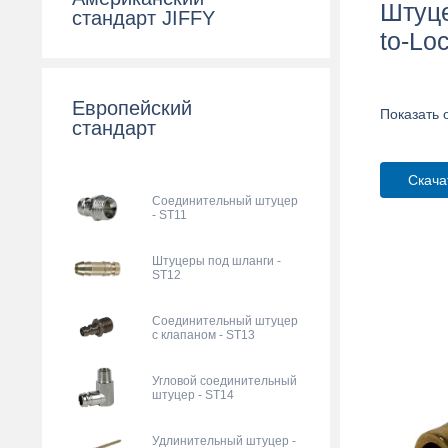
Штуце
стандарт JIFFY
to-Lo
Европейский
Показать 
стандарт
Скача
Соединительный штуцер
- ST11
Штуцеры под шланги -
ST12
Соединительный штуцер
с клапаном - ST13
Угловой соединительный
штуцер - ST14
Удлинительный штуцер -