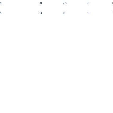
PL
10
7,5
6
PL
13
10
9