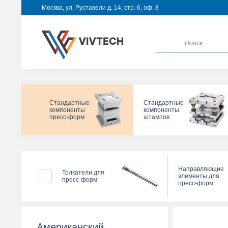
Москва, ул. Руставели д. 14, стр. 6, оф. 8
Стандартные
Стандартные
компоненты
компоненты
пресс-форм
штампов
Направляющие
Толкатели для
элементы для
пресс-форм
пресс-форм
Американский