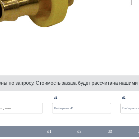
ены по запросу. Стоимость заказа будет рассчитана нашими
d1
d2
d1
d2
d3