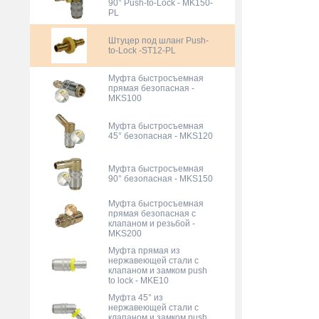
90° Push-to-Lock - MK150-
PL
Штуцер под шланг Push-
to-Lock -ST12-PL
Муфта быстросъемная
прямая безопасная -
MKS100
Муфта быстросъемная
45° безопасная - MKS120
Муфта быстросъемная
90° безопасная - MKS150
Муфта быстросъемная
прямая безопасная с
клапаном и резьбой -
MKS200
Муфта прямая из
нержавеющей стали с
клапаном и замком push
to lock - MKE10
Муфта 45° из
нержавеющей стали с
клапаном и замком push