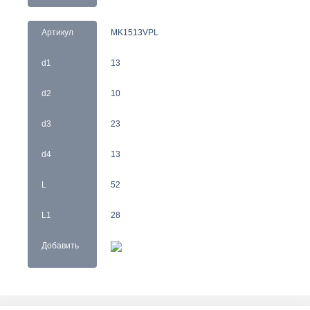
Артикул
MK1513VPL
d1
13
d2
10
d3
23
d4
13
L
52
L1
28
Добавить