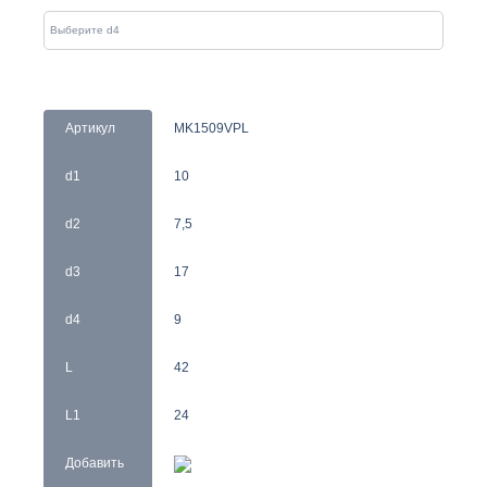
Артикул
MK1509VPL
d1
10
d2
7,5
d3
17
d4
9
L
42
L1
24
Добавить