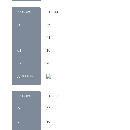
Артикул
FT2541
D
25
L
41
d1
16
L2
28
Добавить
Артикул
FT3230
D
32
L
30