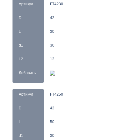
Артикул
FT4230
D
42
L
30
d1
30
L2
12
Добавить
Артикул
FT4250
D
42
L
50
d1
30