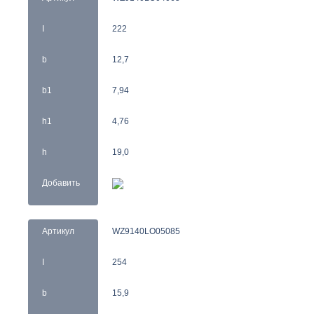
I
222
b
12,7
b1
7,94
h1
4,76
h
19,0
Добавить
Артикул
WZ9140LO05085
I
254
b
15,9