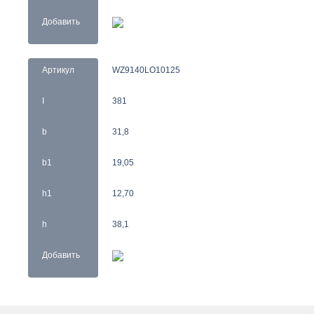
Добавить
Артикул
WZ9140LO10125
I
381
b
31,8
b1
19,05
h1
12,70
h
38,1
Добавить