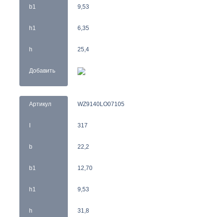
b1
9,53
h1
6,35
h
25,4
Добавить
Артикул
WZ9140LO07105
I
317
b
22,2
b1
12,70
h1
9,53
h
31,8