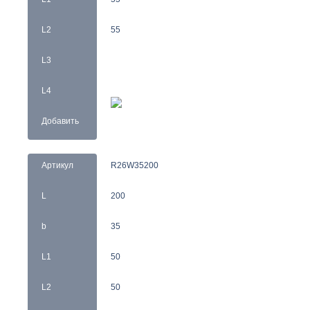
L2
55
L3
L4
Добавить
Артикул
R26W35200
L
200
b
35
L1
50
L2
50