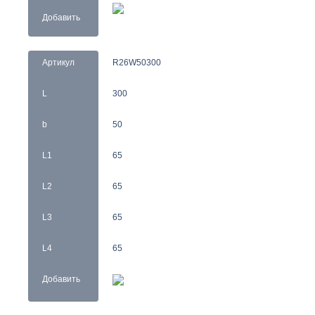
Добавить
Артикул
R26W50300
L
300
b
50
L1
65
L2
65
L3
65
L4
65
Добавить