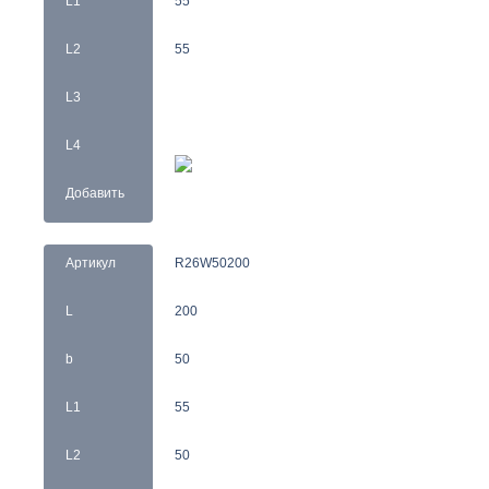
L1
55
L2
55
L3
L4
Добавить
Артикул
R26W50200
L
200
b
50
L1
55
L2
50