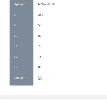
Артикул
R26W50350
L
350
b
50
L1
80
L2
75
L3
75
L4
80
Добавить