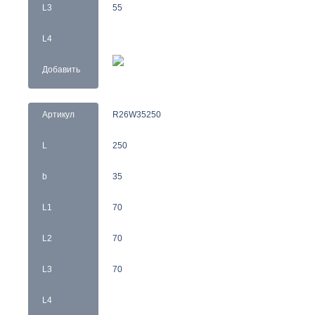
L3
55
L4
Добавить
Артикул
R26W35250
L
250
b
35
L1
70
L2
70
L3
70
L4