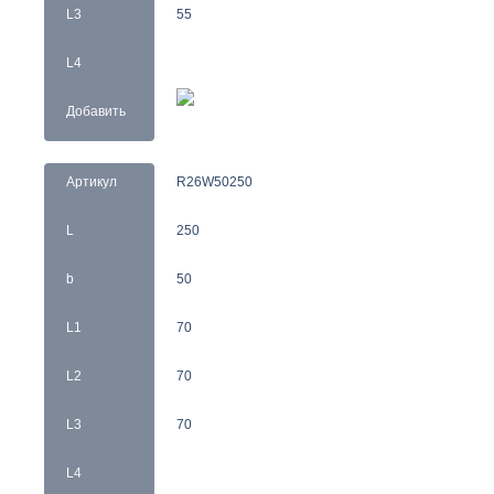
L3
55
L4
Добавить
Артикул
R26W50250
L
250
b
50
L1
70
L2
70
L3
70
L4