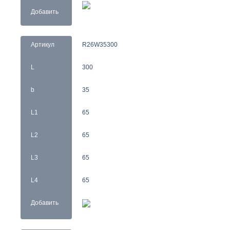
Добавить
Артикул
R26W35300
L
300
b
35
L1
65
L2
65
L3
65
L4
65
Добавить