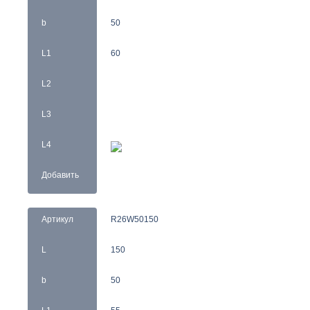
b
50
L1
60
L2
L3
L4
Добавить
Артикул
R26W50150
L
150
b
50