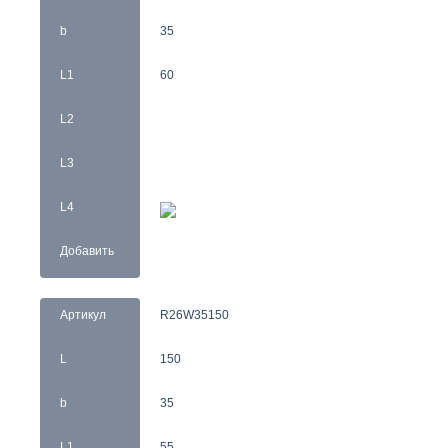
b
35
L1
60
L2
L3
L4
Добавить
Артикул
R26W35150
L
150
b
35
L1
55