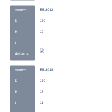
Артикул
RB16012
D
160
H
12
t
Добавить
Артикул
RB16018
D
160
H
18
t
11