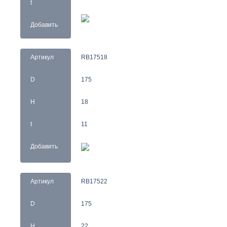
t
Добавить
Артикул
RB17518
D
175
H
18
t
11
Добавить
Артикул
RB17522
D
175
H
22