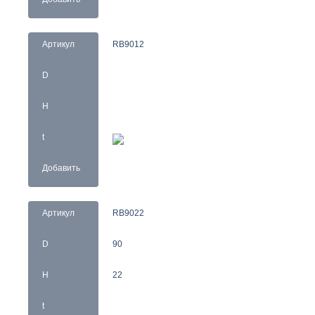
Артикул
RB9012
D
H
t
Добавить
Артикул
RB9022
D
90
H
22
t