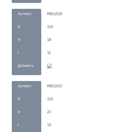
Артикул
RB11018
D
110
H
18
t
11
Добавить
Артикул
RB11022
D
110
H
22
t
15