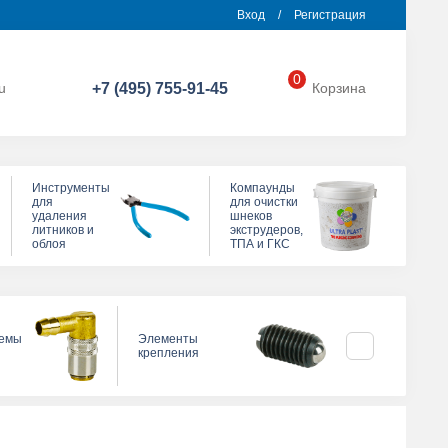
Вход
/
Регистрация
0
u
+7 (495) 755-91-45
Корзина
Инструменты
Компаунды
для
для очистки
удаления
шнеков
литников и
экструдеров,
облоя
ТПА и ГКС
темы
Элементы
Прижимы для
крепления
пресс-формы