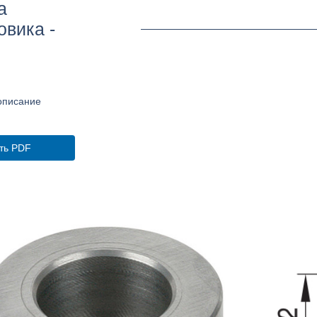
а
овика -
описание
ть PDF