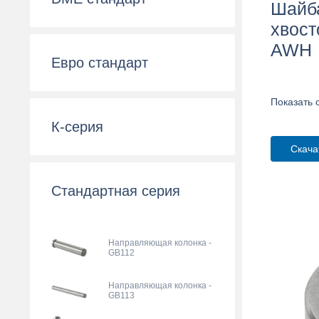
Шайб
хвост
AWH
Евро стандарт
Показать 
К-серия
Скача
Стандартная серия
Направляющая колонка -
GB112
Направляющая колонка -
GB113