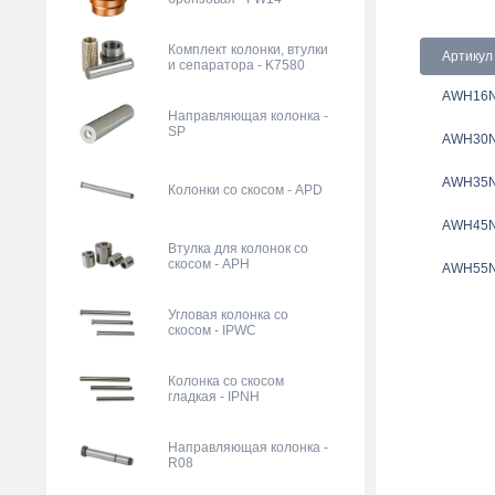
Комплект колонки, втулки
Артикул
и сепаратора - K7580
AWH16
Направляющая колонка -
SP
AWH30
AWH35
Колонки со скосом - APD
AWH45
Втулка для колонок со
скосом - APH
AWH55
Угловая колонка со
скосом - IPWC
Колонка со скосом
гладкая - IPNH
Направляющая колонка -
R08