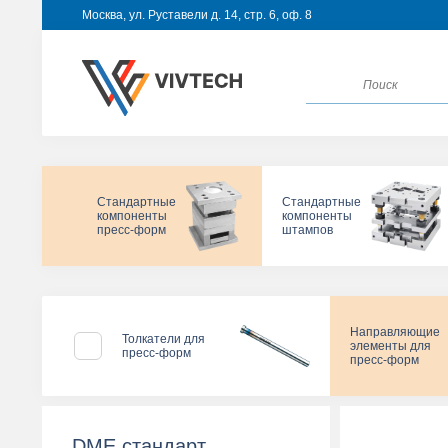
Москва, ул. Руставели д. 14, стр. 6, оф. 8
Стандартные
Стандартные
компоненты
компоненты
пресс-форм
штампов
Направляющие
Толкатели для
элементы для
пресс-форм
пресс-форм
DME стандарт