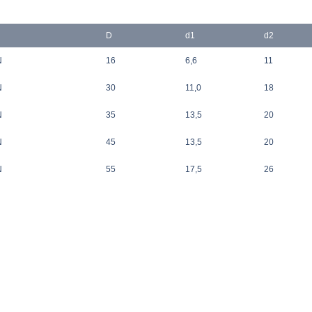
D
d1
d2
N
16
6,6
11
N
30
11,0
18
N
35
13,5
20
N
45
13,5
20
N
55
17,5
26