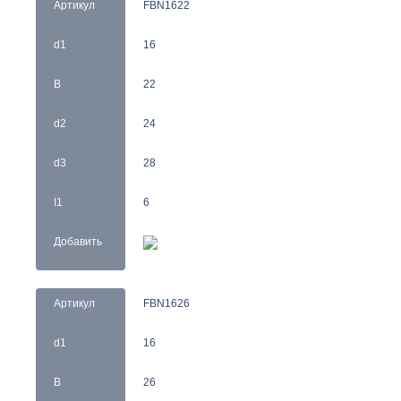
Артикул
FBN1622
d1
16
B
22
d2
24
d3
28
I1
6
Добавить
Артикул
FBN1626
d1
16
B
26