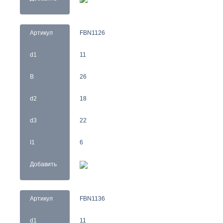
Артикул
FBN1126
d1
11
B
26
d2
18
d3
22
I1
6
Добавить
Артикул
FBN1136
d1
11