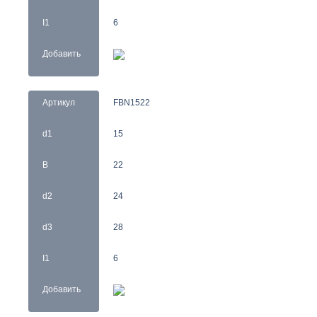
I1
6
Добавить
Артикул
FBN1522
d1
15
B
22
d2
24
d3
28
I1
6
Добавить