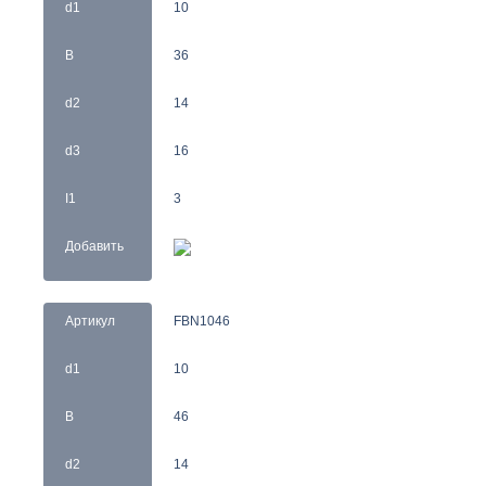
d1
10
B
36
d2
14
d3
16
I1
3
Добавить
Артикул
FBN1046
d1
10
B
46
d2
14