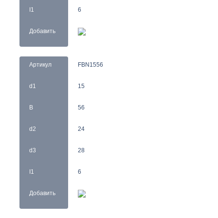
I1
6
Добавить
Артикул
FBN1556
d1
15
B
56
d2
24
d3
28
I1
6
Добавить