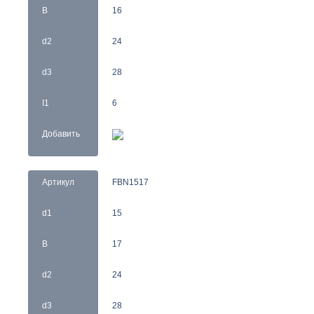
B
16
d2
24
d3
28
I1
6
Добавить
Артикул
FBN1517
d1
15
B
17
d2
24
d3
28