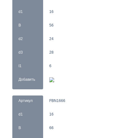
d1
16
B
56
d2
24
d3
28
I1
6
Добавить
Артикул
FBN1666
d1
16
B
66