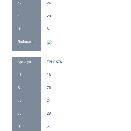
d2
24
d3
28
I1
6
Добавить
Артикул
FBN1676
d1
16
B
76
d2
24
d3
28
I1
6