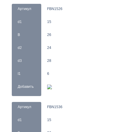
Артикул
FBN1526
d1
15
B
26
d2
24
d3
28
I1
6
Добавить
Артикул
FBN1536
d1
15