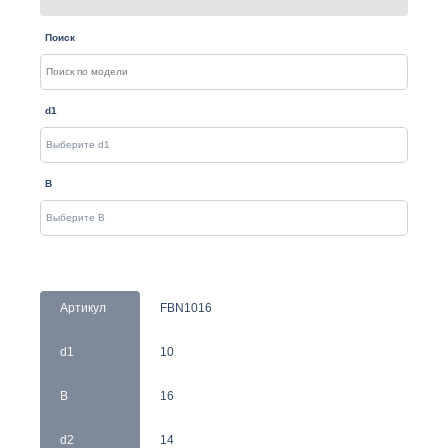
Поиск
d1
B
Артикул
FBN1016
d1
10
B
16
d2
14