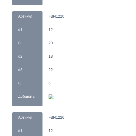
Артикул
FBN1220
d1
12
B
20
d2
18
d3
22
I1
6
Добавить
Артикул
FBN1226
d1
12