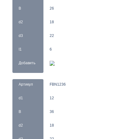
B
26
d2
18
d3
22
I1
6
Добавить
Артикул
FBN1236
d1
12
B
36
d2
18