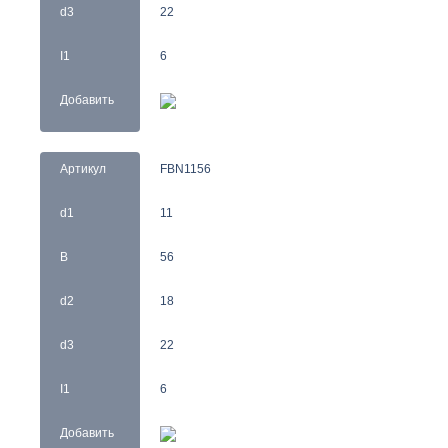
d3
22
I1
6
Добавить
Артикул
FBN1156
d1
11
B
56
d2
18
d3
22
I1
6
Добавить