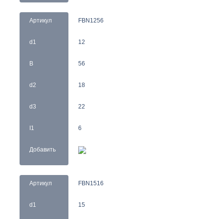
Артикул
FBN1256
d1
12
B
56
d2
18
d3
22
I1
6
Добавить
Артикул
FBN1516
d1
15