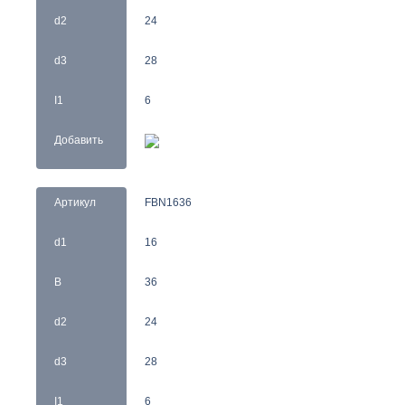
d2
24
d3
28
I1
6
Добавить
Артикул
FBN1636
d1
16
B
36
d2
24
d3
28
I1
6