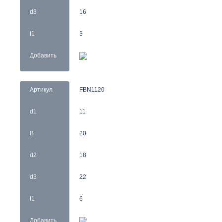
d3
16
I1
3
Добавить
Артикул
FBN1120
d1
11
B
20
d2
18
d3
22
I1
6
Добавить