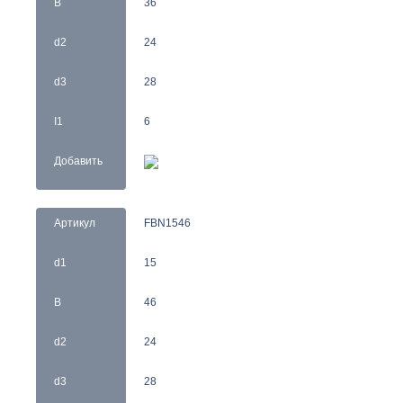
B
36
d2
24
d3
28
I1
6
Добавить
Артикул
FBN1546
d1
15
B
46
d2
24
d3
28