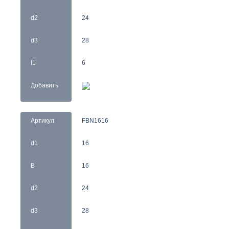
d2
24
d3
28
I1
6
Добавить
Артикул
FBN1616
d1
16
B
16
d2
24
d3
28