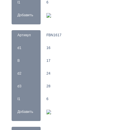
I1
6
Добавить
Артикул
FBN1617
d1
16
B
17
d2
24
d3
28
I1
6
Добавить