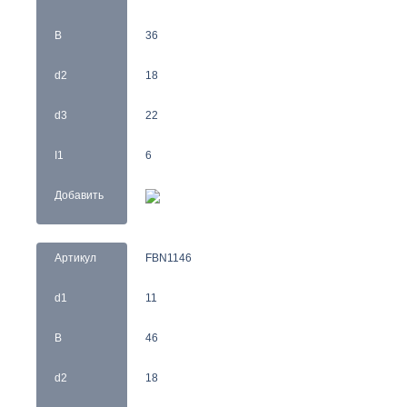
B
36
d2
18
d3
22
I1
6
Добавить
Артикул
FBN1146
d1
11
B
46
d2
18