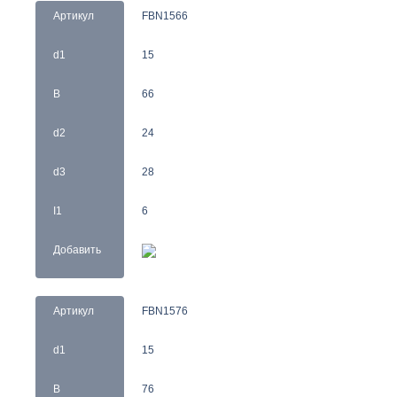
Артикул
FBN1566
d1
15
B
66
d2
24
d3
28
I1
6
Добавить
Артикул
FBN1576
d1
15
B
76