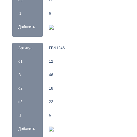
d3
22
I1
6
Добавить
Артикул
FBN1246
d1
12
B
46
d2
18
d3
22
I1
6
Добавить