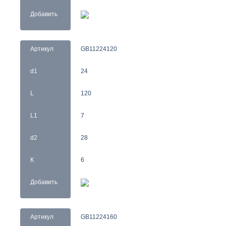
Добавить
Артикул
GB11224120
d1
24
L
120
L1
7
d2
28
K
6
Добавить
Артикул
GB11224160