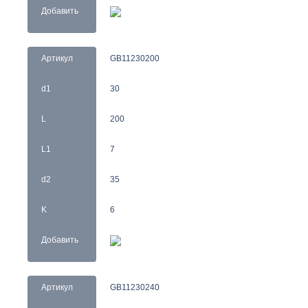
Добавить
Артикул
GB11230200
d1
30
L
200
L1
7
d2
35
K
6
Добавить
Артикул
GB11230240