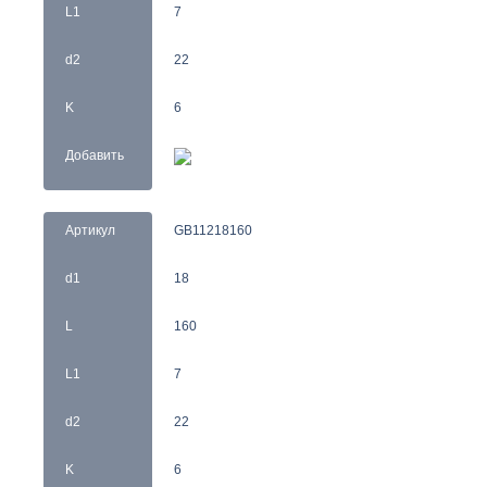
L1
7
d2
22
K
6
Добавить
Артикул
GB11218160
d1
18
L
160
L1
7
d2
22
K
6