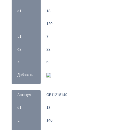
d1
18
L
120
L1
7
d2
22
K
6
Добавить
Артикул
GB11218140
d1
18
L
140