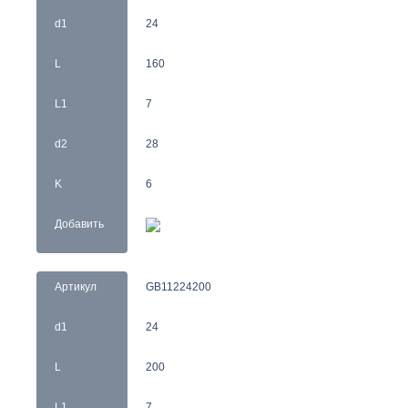
d1
24
L
160
L1
7
d2
28
K
6
Добавить
Артикул
GB11224200
d1
24
L
200
L1
7