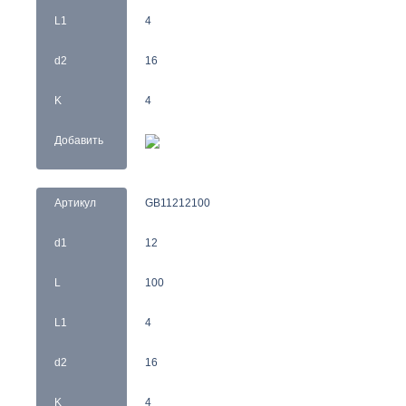
L1
4
d2
16
K
4
Добавить
Артикул
GB11212100
d1
12
L
100
L1
4
d2
16
K
4