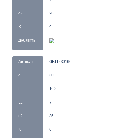
d2
28
K
6
Добавить
Артикул
GB11230160
d1
30
L
160
L1
7
d2
35
K
6