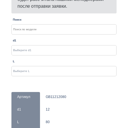
после отправки заявки.
Поиск
d1
L
Артикул
GB11212080
d1
12
L
80