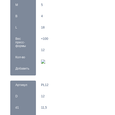
M
5
B
4
L
18
Вес
<100
пресс-
формы
12
Кол-во
Добавить
Артикул
PL12
D
12
d1
11,5