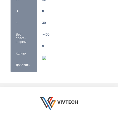
B
8
L
30
Вес
>400
пресс-
формы
8
Кол-во
Добавить