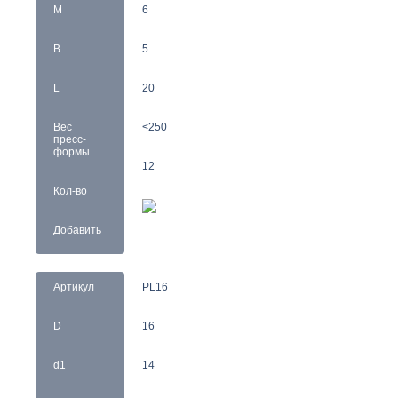
M
6
B
5
L
20
Вес
<250
пресс-
формы
12
Кол-во
Добавить
Артикул
PL16
D
16
d1
14