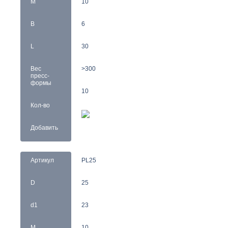
M
10
B
6
L
30
Вес
>300
пресс-
формы
10
Кол-во
Добавить
Артикул
PL25
D
25
d1
23
M
10