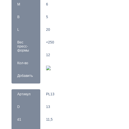
M
6
B
5
L
20
Вес
<250
пресс-
формы
12
Кол-во
Добавить
Артикул
PL13
D
13
d1
11,5