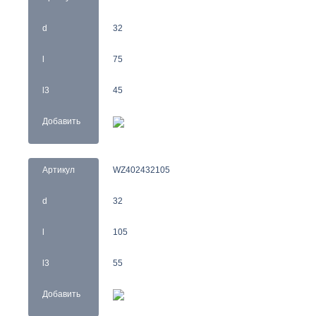
d
32
l
75
l3
45
Добавить
Артикул
WZ402432105
d
32
l
105
l3
55
Добавить