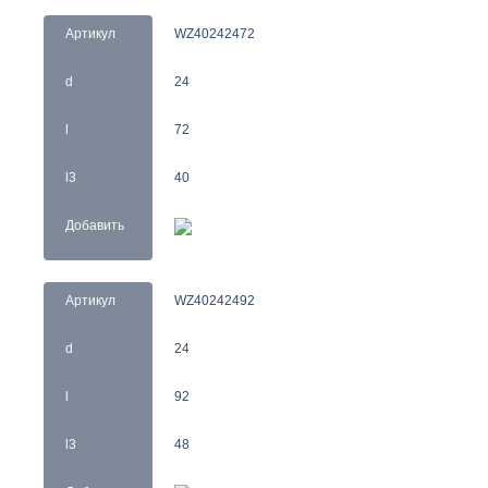
Артикул
WZ40242472
d
24
l
72
l3
40
Добавить
Артикул
WZ40242492
d
24
l
92
l3
48