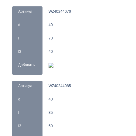
Артикул
WZ40244070
d
40
l
70
l3
40
Добавить
Артикул
WZ40244085
d
40
l
85
l3
50