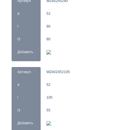
Артикул
WZ40245290
d
52
l
90
l3
80
Добавить
Артикул
WZ402452105
d
52
l
105
l3
55
Добавить