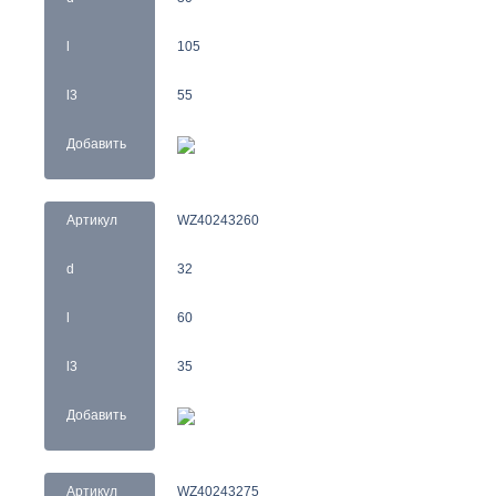
l
105
l3
55
Добавить
Артикул
WZ40243260
d
32
l
60
l3
35
Добавить
Артикул
WZ40243275