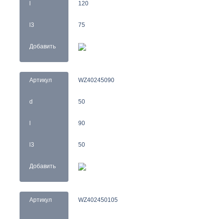
l
120
l3
75
Добавить
Артикул
WZ40245090
d
50
l
90
l3
50
Добавить
Артикул
WZ402450105