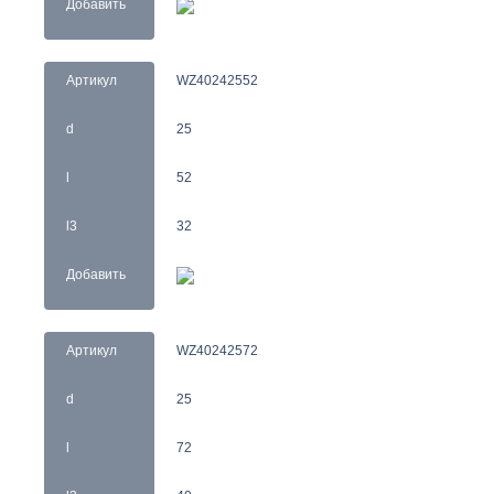
Добавить
Артикул
WZ40242552
d
25
l
52
l3
32
Добавить
Артикул
WZ40242572
d
25
l
72