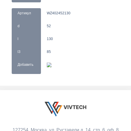
Артикул
WZ402452130
d
52
l
130
l3
85
Добавить
127254, Москва,
ул. Руставели д. 14, стр. 6, оф. 8