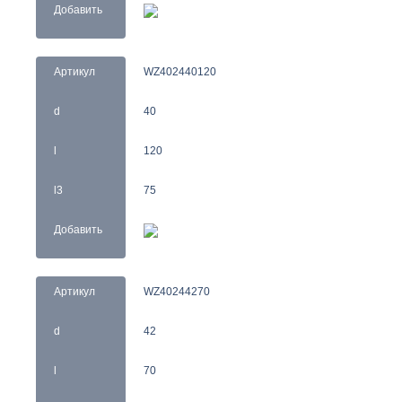
Добавить
Артикул
WZ402440120
d
40
l
120
l3
75
Добавить
Артикул
WZ40244270
d
42
l
70