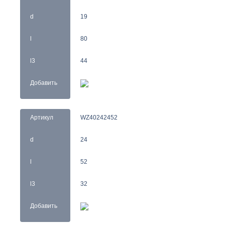
d
19
l
80
l3
44
Добавить
Артикул
WZ40242452
d
24
l
52
l3
32
Добавить