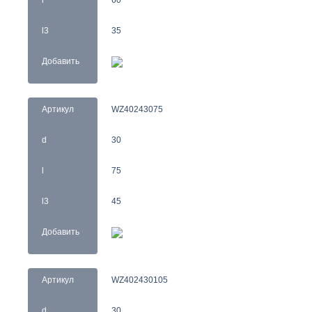
l3
35
Добавить
Артикул
WZ40243075
d
30
l
75
l3
45
Добавить
Артикул
WZ402430105
d
30