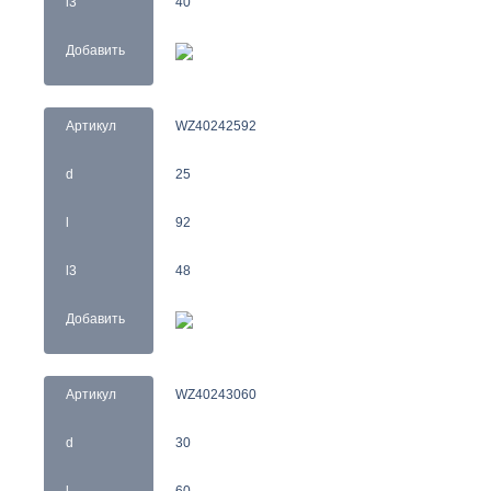
l3
40
Добавить
Артикул
WZ40242592
d
25
l
92
l3
48
Добавить
Артикул
WZ40243060
d
30
l
60