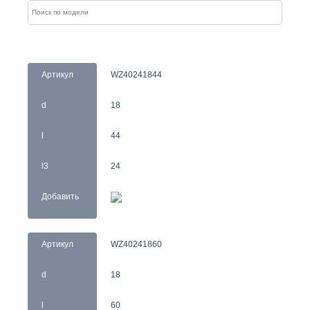
Артикул
WZ40241844
d
18
l
44
l3
24
Добавить
Артикул
WZ40241860
d
18
l
60