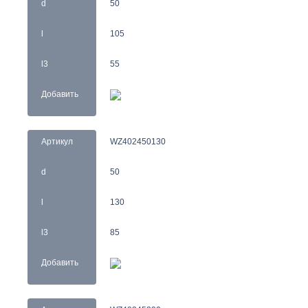
d
50
l
105
l3
55
Добавить
Артикул
WZ402450130
d
50
l
130
l3
85
Добавить