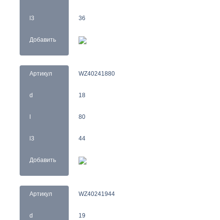
l3
36
Добавить
Артикул
WZ40241880
d
18
l
80
l3
44
Добавить
Артикул
WZ40241944
d
19