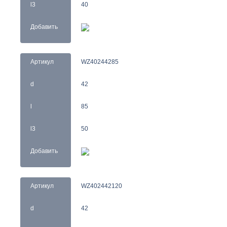
l3
40
Добавить
Артикул
WZ40244285
d
42
l
85
l3
50
Добавить
Артикул
WZ402442120
d
42