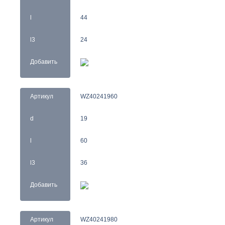
l
44
l3
24
Добавить
Артикул
WZ40241960
d
19
l
60
l3
36
Добавить
Артикул
WZ40241980