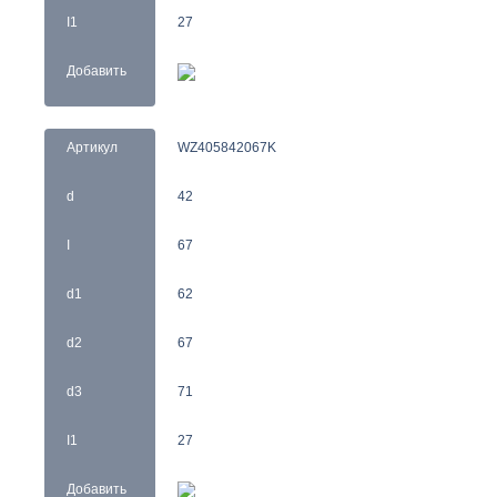
I1
27
Добавить
Артикул
WZ405842067K
d
42
I
67
d1
62
d2
67
d3
71
I1
27
Добавить