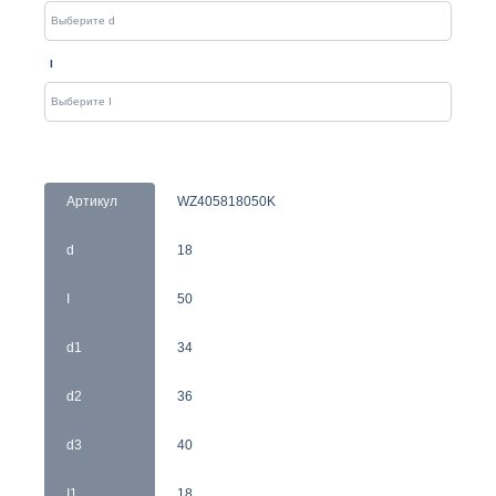
I
Артикул
WZ405818050K
d
18
I
50
d1
34
d2
36
d3
40
I1
18