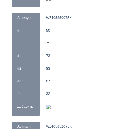
Артикул
WZ405850075K
d
50
I
75
d1
73
d2
83
d3
87
I1
32
Добавить
Артикул
WZ405852075K