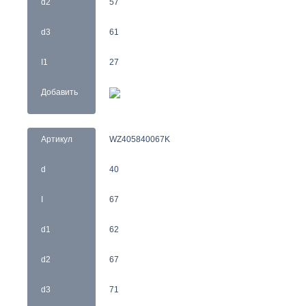
d2
57
d3
61
I1
27
Добавить
Артикул
WZ405840067K
d
40
I
67
d1
62
d2
67
d3
71