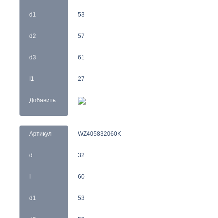
d1
53
d2
57
d3
61
I1
27
Добавить
Артикул
WZ405832060K
d
32
I
60
d1
53