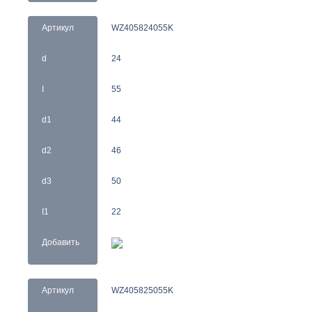
Артикул
WZ405824055K
d
24
I
55
d1
44
d2
46
d3
50
I1
22
Добавить
Артикул
WZ405825055K