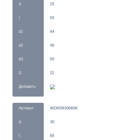
d
25
I
55
d1
44
d2
46
d3
50
I1
22
Добавить
Артикул
WZ405830060K
d
30
I
60