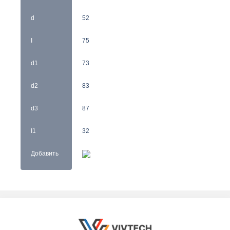
d
52
I
75
d1
73
d2
83
d3
87
I1
32
Добавить