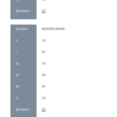
Добавить
Артикул
WZ405819050K
d
19
I
50
d1
34
d2
36
d3
40
I1
18
Добавить