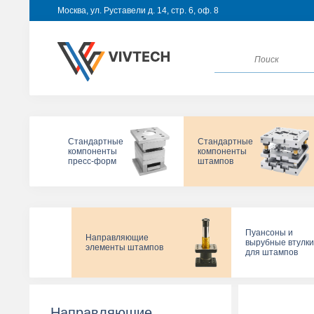
Москва, ул. Руставели д. 14, стр. 6, оф. 8
Стандартные
Стандартные
компоненты
компоненты
пресс-форм
штампов
Пуансоны и
Направляющие
вырубные втулки
элементы штампов
для штампов
Направляющие