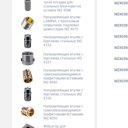
тугой посадки для
WZ4039
стальных блок-пакетов
штампа WZ 4068
WZ4039
Направляющие втулки
LAMINA, с бронзовым
покрытием, подлежат
WZ4039
цементации WZ 4075
WZ4039
Направляющие втулки с
буртиком, стальные WZ
4153
WZ4039
Направляющие втулки с
буртиком, стальные WZ
WZ4039
4157
WZ4039
Направляющие втулки с
самосмазывающимися
графитовыми вставками
WZ4039
WZ 9040
Направляющие втулки с
буртиком, стальные WZ
4158
Направляющие втулки с
самосмазывающимися
графитовыми вставками
WZ 9050
Фиксатор для