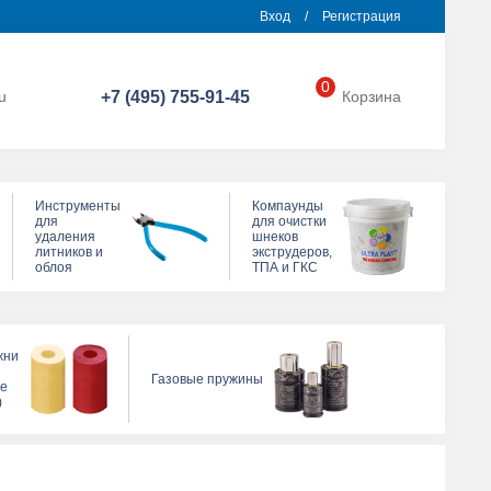
Вход
/
Регистрация
0
u
+7 (495) 755-91-45
Корзина
Инструменты
Компаунды
для
для очистки
удаления
шнеков
литников и
экструдеров,
облоя
ТПА и ГКС
жни
Газовые пружины
ые
)