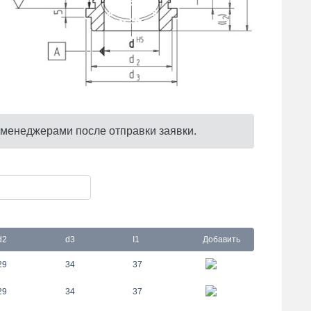
 менеджерами после отправки заявки.
d2
d3
I1
Добавить
29
34
37
29
34
37