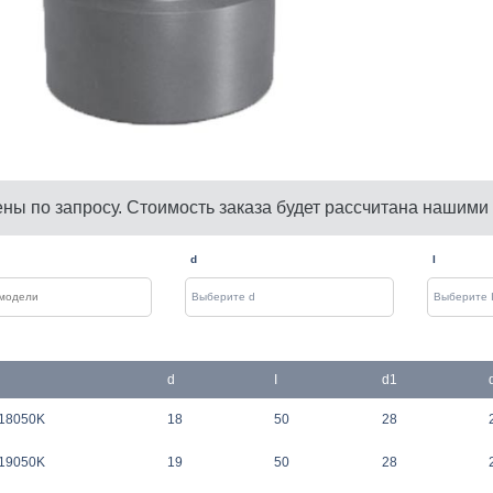
ены по запросу. Стоимость заказа будет рассчитана нашими
d
I
d
I
d1
18050K
18
50
28
19050K
19
50
28