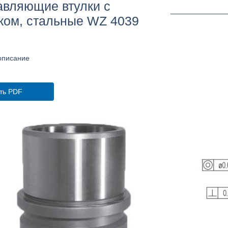
вляющие втулки с
ком, стальные WZ 4039
описание
ть PDF