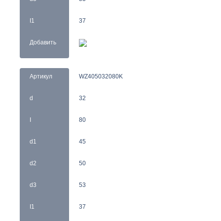
I1
37
Добавить
Артикул
WZ405032080K
d
32
I
80
d1
45
d2
50
d3
53
I1
37