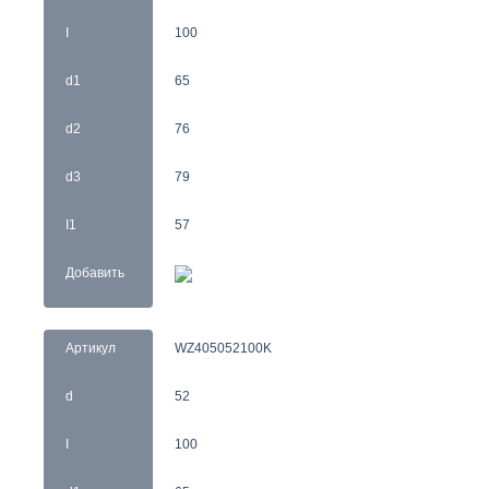
I
100
d1
65
d2
76
d3
79
I1
57
Добавить
Артикул
WZ405052100K
d
52
I
100