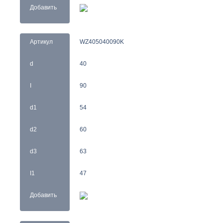
Добавить
Артикул
WZ405040090K
d
40
I
90
d1
54
d2
60
d3
63
I1
47
Добавить