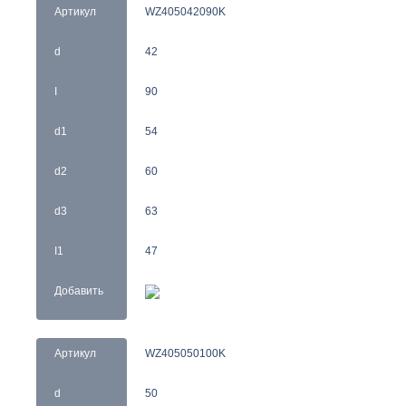
Артикул
WZ405042090K
d
42
I
90
d1
54
d2
60
d3
63
I1
47
Добавить
Артикул
WZ405050100K
d
50