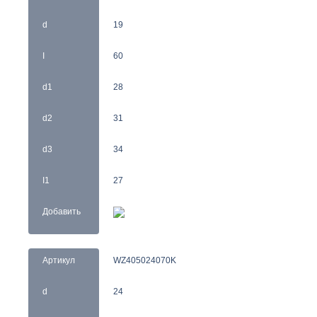
d
19
I
60
d1
28
d2
31
d3
34
I1
27
Добавить
Артикул
WZ405024070K
d
24