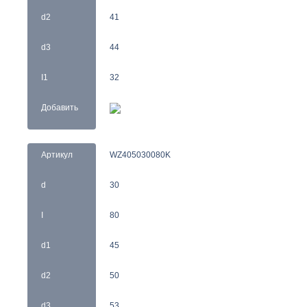
d2
41
d3
44
I1
32
Добавить
Артикул
WZ405030080K
d
30
I
80
d1
45
d2
50
d3
53