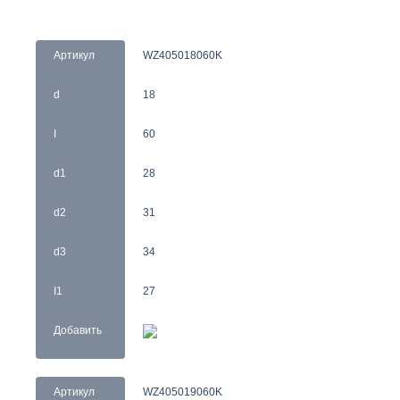
Артикул
WZ405018060K
d
18
I
60
d1
28
d2
31
d3
34
I1
27
Добавить
Артикул
WZ405019060K