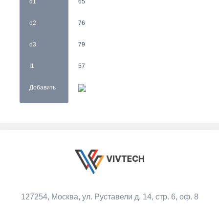
d1
65
d2
76
d3
79
I1
57
Добавить
127254, Москва,
ул. Руставели д. 14, стр. 6, оф. 8