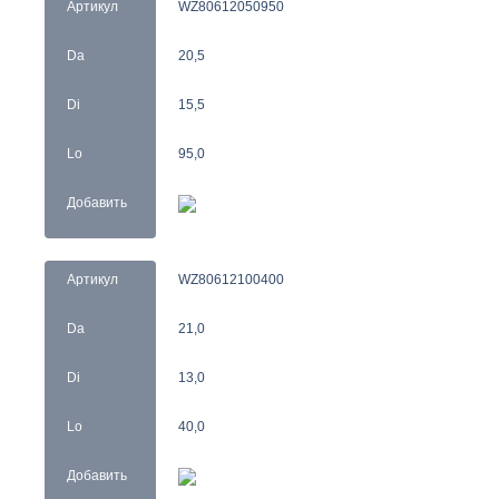
Артикул
WZ80612050950
Da
20,5
Di
15,5
Lo
95,0
Добавить
Артикул
WZ80612100400
Da
21,0
Di
13,0
Lo
40,0
Добавить