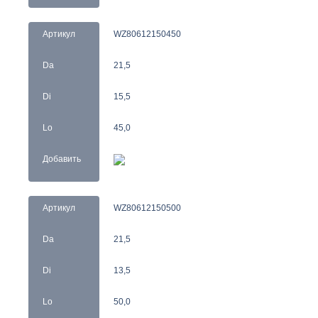
Артикул
WZ80612150450
Da
21,5
Di
15,5
Lo
45,0
Добавить
Артикул
WZ80612150500
Da
21,5
Di
13,5
Lo
50,0