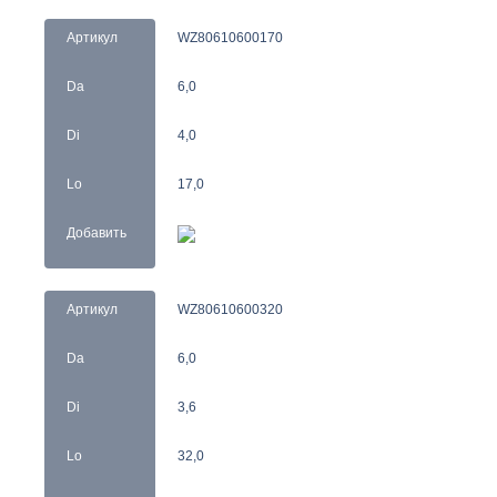
Артикул
WZ80610600170
Da
6,0
Di
4,0
Lo
17,0
Добавить
Артикул
WZ80610600320
Da
6,0
Di
3,6
Lo
32,0