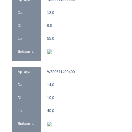
Da
12,0
Di
9,0
Lo
55,0
Добавить
Артикул
WZ80611400400
Da
14,0
Di
10,0
Lo
40,0
Добавить