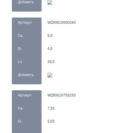
Добавить
Артикул
WZ80610600340
Da
6,0
Di
4,0
Lo
34,0
Добавить
Артикул
WZ80610755250
Da
7,55
Di
5,05