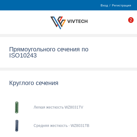
Вход
/
Регистрация
2
Прямоугольного сечения по
ISO10243
Круглого сечения
Легкая жесткость WZ8031TV
Средняя жесткость - WZ8031TB