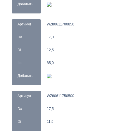
Добавить
Артикул
WZ80611700850
Da
17,0
Di
12,5
Lo
85,0
Добавить
Артикул
WZ80611750500
Da
17,5
Di
11,5