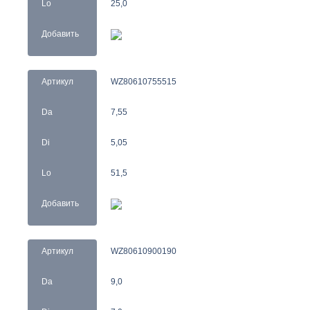
Lo
25,0
Добавить
Артикул
WZ80610755515
Da
7,55
Di
5,05
Lo
51,5
Добавить
Артикул
WZ80610900190
Da
9,0