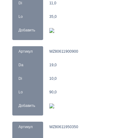
Di
11,0
Lo
35,0
Добавить
Артикул
WZ80611900900
Da
19,0
Di
10,0
Lo
90,0
Добавить
Артикул
WZ80611950350