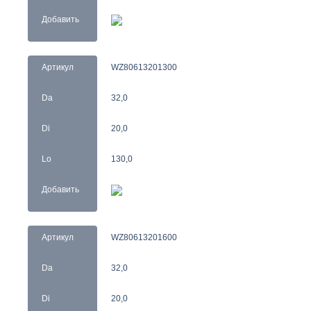
Добавить
Артикул
WZ80613201300
Da
32,0
Di
20,0
Lo
130,0
Добавить
Артикул
WZ80613201600
Da
32,0
Di
20,0