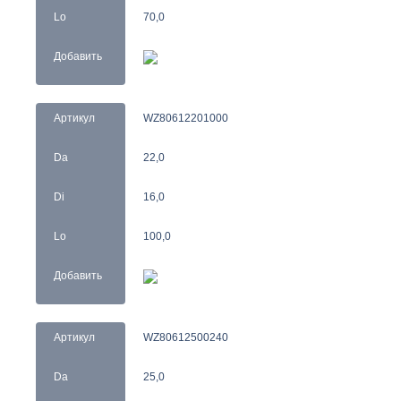
Lo
70,0
Добавить
Артикул
WZ80612201000
Da
22,0
Di
16,0
Lo
100,0
Добавить
Артикул
WZ80612500240
Da
25,0