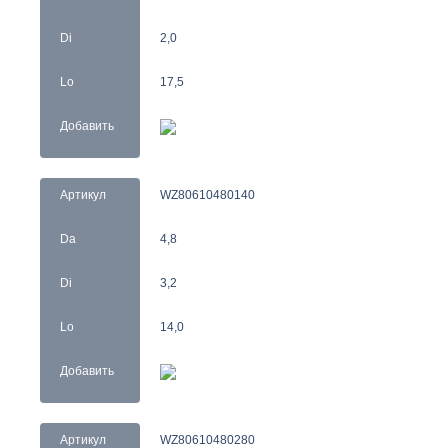
Di
2,0
Lo
17,5
Добавить
Артикул
WZ80610480140
Da
4,8
Di
3,2
Lo
14,0
Добавить
Артикул
WZ80610480280