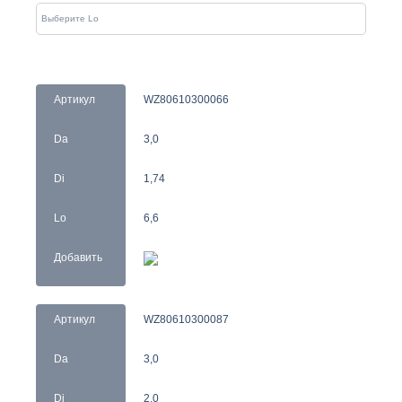
Артикул
WZ80610300066
Da
3,0
Di
1,74
Lo
6,6
Добавить
Артикул
WZ80610300087
Da
3,0
Di
2,0