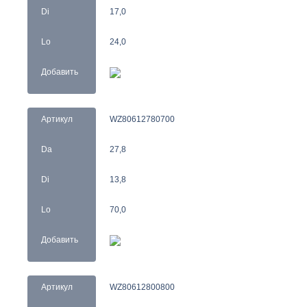
Di
17,0
Lo
24,0
Добавить
Артикул
WZ80612780700
Da
27,8
Di
13,8
Lo
70,0
Добавить
Артикул
WZ80612800800