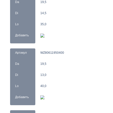
Da
19,5
Di
14,5
Lo
35,0
Добавить
Артикул
WZ80611950400
Da
19,5
Di
13,0
Lo
40,0
Добавить