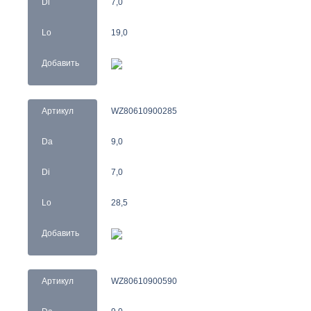
Di
7,0
Lo
19,0
Добавить
Артикул
WZ80610900285
Da
9,0
Di
7,0
Lo
28,5
Добавить
Артикул
WZ80610900590