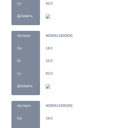
Lo
50,0
Добавить
Артикул
WZ80611800830
Da
18,0
Di
10,0
Lo
83,0
Добавить
Артикул
WZ80611900350
Da
19,0