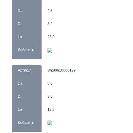
Da
4,8
Di
3,2
Lo
28,0
Добавить
Артикул
WZ80610600129
Da
6,0
Di
3,6
Lo
12,9
Добавить