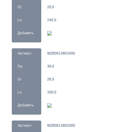
Di
20,0
Lo
240,0
Добавить
Артикул
WZ80613801600
Da
38,0
Di
26,0
Lo
160,0
Добавить
Артикул
WZ80613802000