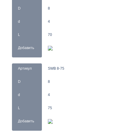
D
8
d
4
L
70
Добавить
Артикул
SWB 8-75
D
8
d
4
L
75
Добавить