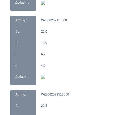
Добавить
Артикул
WZ806202113500
Da
21,0
Di
13,0
L
6,7
d
4,0
Добавить
Артикул
WZ8062021513550
Da
21,5