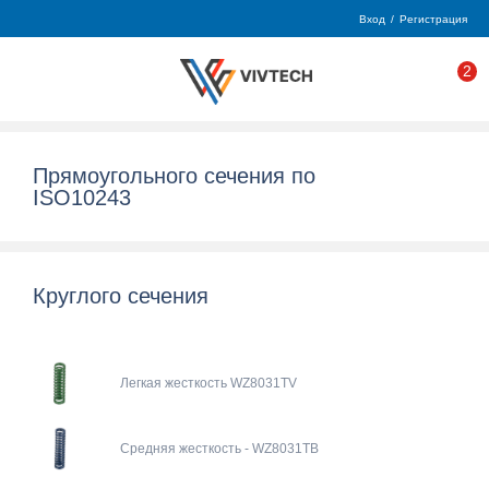
Вход
/
Регистрация
2
Прямоугольного сечения по
ISO10243
Круглого сечения
Легкая жесткость WZ8031TV
Средняя жесткость - WZ8031TB