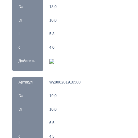
Da
18,0
Di
10,0
L
5,8
d
4,0
Добавить
Артикул
WZ806201910500
Da
19,0
Di
10,0
L
6,5
d
4,5