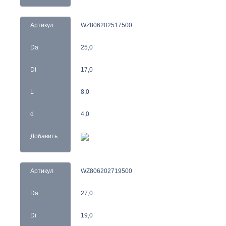
Артикул
WZ806202517500
Da
25,0
Di
17,0
L
8,0
d
4,0
Добавить
Артикул
WZ806202719500
Da
27,0
Di
19,0