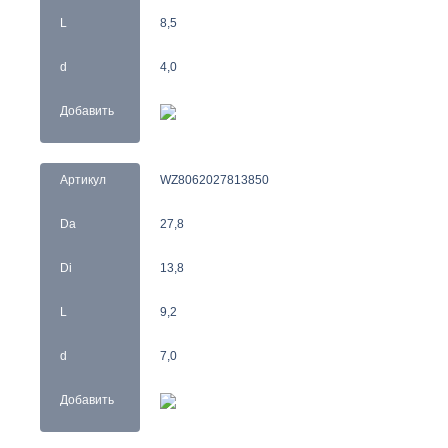
L
8,5
d
4,0
Добавить
Артикул
WZ8062027813850
Da
27,8
Di
13,8
L
9,2
d
7,0
Добавить