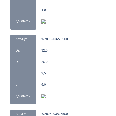
d
4,0
Добавить
Артикул
WZ806203220500
Da
32,0
Di
20,0
L
9,5
d
6,0
Добавить
Артикул
WZ806203525500