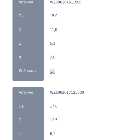
Артикул
WZ806201511500
Da
15,0
Di
11,0
L
5,3
d
2,0
Добавить
Артикул
WZ8062017125500
Da
17,0
Di
12,5
L
6,1