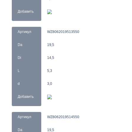
Добавить
Артикул
WZ8062019513550
Da
19,5
Di
14,5
L
5,3
d
3,0
Добавить
Артикул
WZ8062019514550
Da
19,5