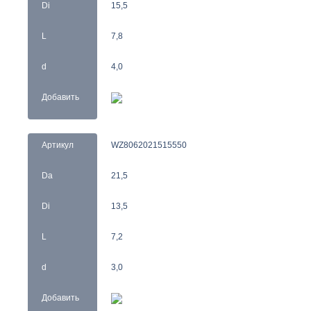
Di
15,5
L
7,8
d
4,0
Добавить
Артикул
WZ8062021515550
Da
21,5
Di
13,5
L
7,2
d
3,0
Добавить