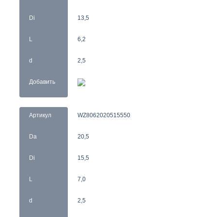
Di
13,5
L
6,2
d
2,5
Добавить
Артикул
WZ8062020515550
Da
20,5
Di
15,5
L
7,0
d
2,5