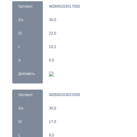
Артикул
WZ806203017500
Da
30,0
Di
22,0
L
10,2
d
6,5
Добавить
Артикул
WZ806203022500
Da
30,0
Di
17,0
L
9,5