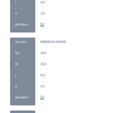
L
4,6
d
1,5
Добавить
Артикул
WZ806201410500
Da
14,0
Di
10,0
L
5,0
d
2,0
Добавить