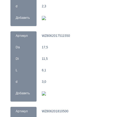
d
2,3
Добавить
Артикул
WZ8062017511550
Da
17,5
Di
11,5
L
6,1
d
3,0
Добавить
Артикул
WZ806201810500