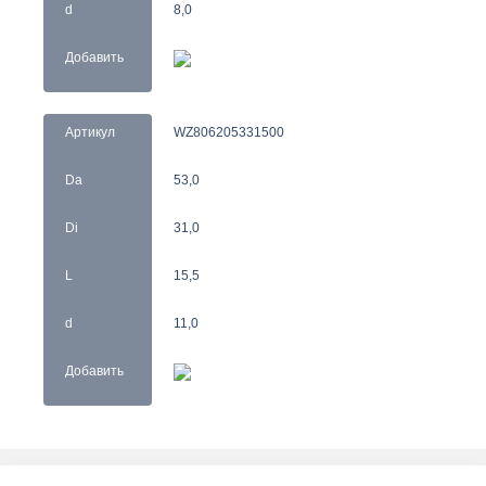
d
8,0
Добавить
Артикул
WZ806205331500
Da
53,0
Di
31,0
L
15,5
d
11,0
Добавить