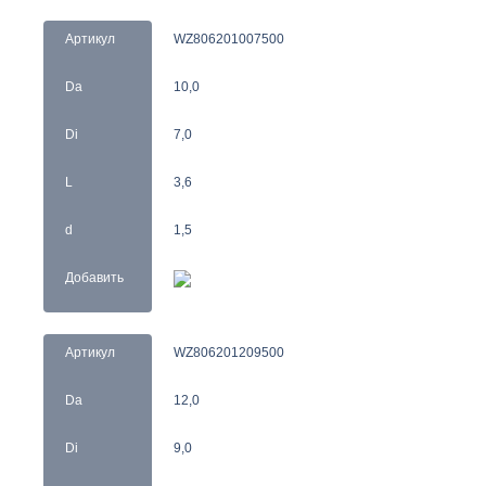
Артикул
WZ806201007500
Da
10,0
Di
7,0
L
3,6
d
1,5
Добавить
Артикул
WZ806201209500
Da
12,0
Di
9,0