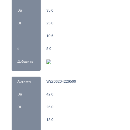
Da
35,0
Di
25,0
L
10,5
d
5,0
Добавить
Артикул
WZ806204226500
Da
42,0
Di
26,0
L
13,0