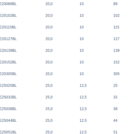
E20089BL
20,0
10
89
E20102BL
20,0
10
102
E20115BL
20,0
10
115
E20127BL
20,0
10
127
E20139BL
20,0
10
139
E20152BL
20,0
10
152
E20305BL
20,0
10
305
E25025BL
25,0
12,5
25
E25032BL
25,0
12,5
32
E25038BL
25,0
12,5
38
E25044BL
25,0
12,5
44
E25051BL
25,0
12,5
51