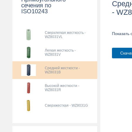
Средн
сечения по
ISO10243
- WZ
Сверхлегкая жесткость -
Показать 
WZ8031VL
Легкая жесткость -
Скача
WZ8031V
Средней жесткости -
WZ8031B
Высокой жесткости -
WZ8031R
Сверхжесткая - WZ8031G