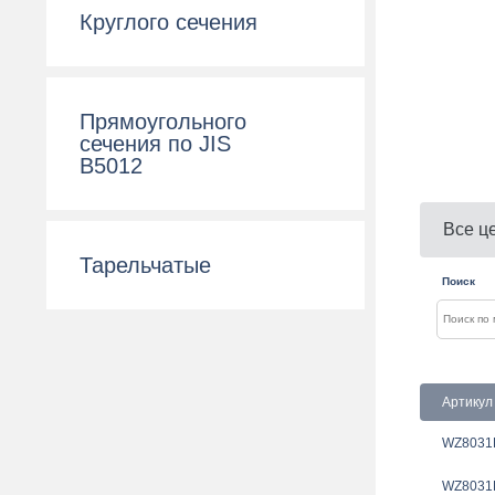
Круглого сечения
Прямоугольного
сечения по JIS
B5012
Все ц
Тарельчатые
Поиск
Артикул
WZ8031
WZ8031