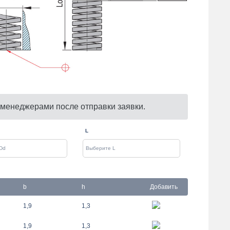
 менеджерами после отправки заявки.
L
b
h
Добавить
1,9
1,3
1,9
1,3