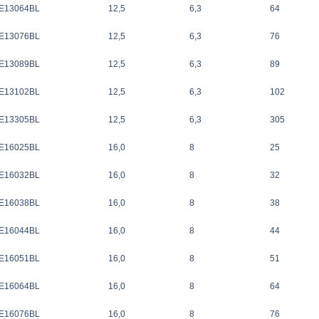
E13064BL
12,5
6,3
64
E13076BL
12,5
6,3
76
E13089BL
12,5
6,3
89
E13102BL
12,5
6,3
102
E13305BL
12,5
6,3
305
E16025BL
16,0
8
25
E16032BL
16,0
8
32
E16038BL
16,0
8
38
E16044BL
16,0
8
44
E16051BL
16,0
8
51
E16064BL
16,0
8
64
E16076BL
16,0
8
76