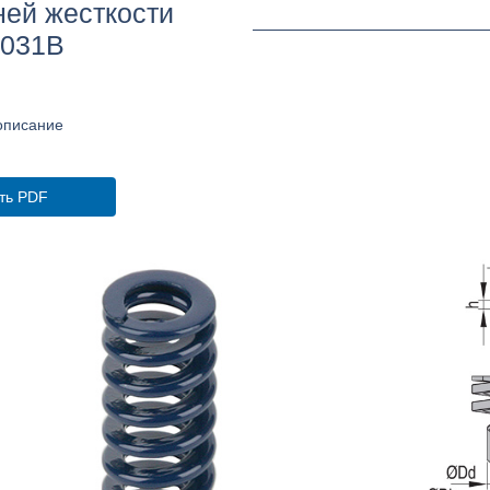
ей жесткости
8031B
описание
ть PDF