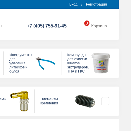
Вход
/
Регистрация
0
u
+7 (495) 755-91-45
Корзина
Инструменты
Компаунды
для
для очистки
удаления
шнеков
литников и
экструдеров,
облоя
ТПА и ГКС
темы
Элементы
Прижимы для
крепления
пресс-формы