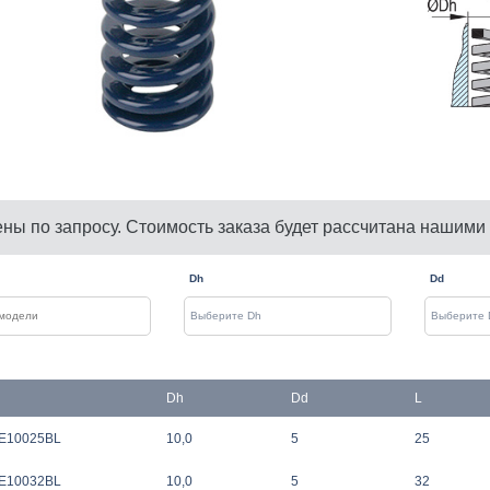
ены по запросу. Стоимость заказа будет рассчитана нашими
Dh
Dd
Dh
Dd
L
E10025BL
10,0
5
25
E10032BL
10,0
5
32