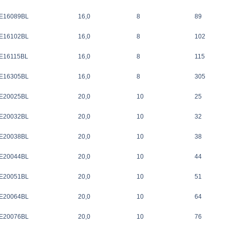
E16089BL
16,0
8
89
E16102BL
16,0
8
102
E16115BL
16,0
8
115
E16305BL
16,0
8
305
E20025BL
20,0
10
25
E20032BL
20,0
10
32
E20038BL
20,0
10
38
E20044BL
20,0
10
44
E20051BL
20,0
10
51
E20064BL
20,0
10
64
E20076BL
20,0
10
76