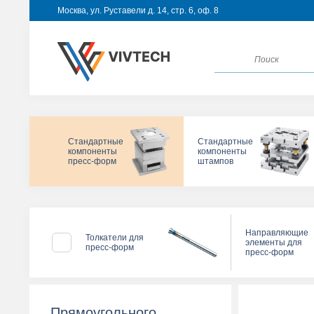
Москва, ул. Руставели д. 14, стр. 6, оф. 8
Стандартные
Стандартные
компоненты
компоненты
пресс-форм
штампов
Направляющие
Толкатели для
элементы для
пресс-форм
пресс-форм
Прямоугольного