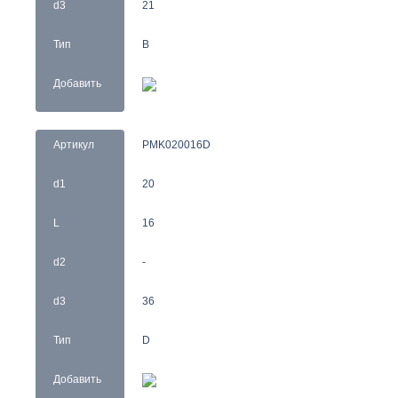
d3
21
Тип
B
Добавить
Артикул
PMK020016D
d1
20
L
16
d2
-
d3
36
Тип
D
Добавить