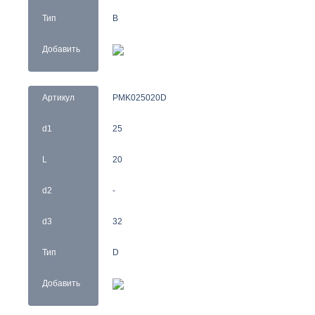
Тип
B
Добавить
Артикул
PMK025020D
d1
25
L
20
d2
-
d3
32
Тип
D
Добавить