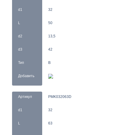
d1
32
L
50
d2
13,5
d3
42
Тип
B
Добавить
Артикул
PMK032063D
d1
32
L
63