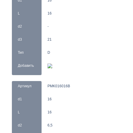
d1
16
L
16
d2
-
d3
21
Тип
D
Добавить
Артикул
PMK016016B
d1
16
L
16
d2
6,5