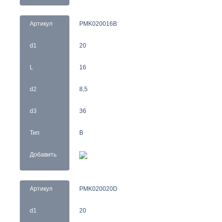
Артикул
PMK020016B
d1
20
L
16
d2
8,5
d3
36
Тип
B
Добавить
Артикул
PMK020020D
d1
20