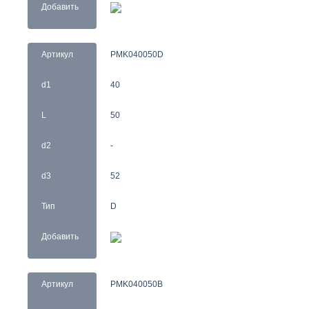
Добавить
Артикул
PMK040050D
d1
40
L
50
d2
-
d3
52
Тип
D
Добавить
Артикул
PMK040050B