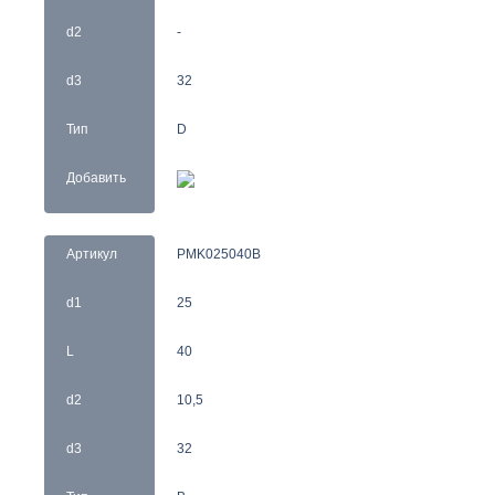
d2
-
d3
32
Тип
D
Добавить
Артикул
PMK025040B
d1
25
L
40
d2
10,5
d3
32