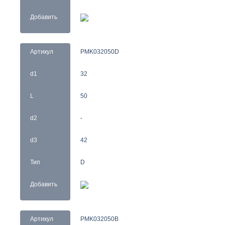
Добавить
Артикул
PMK032050D
d1
32
L
50
d2
-
d3
42
Тип
D
Добавить
Артикул
PMK032050B