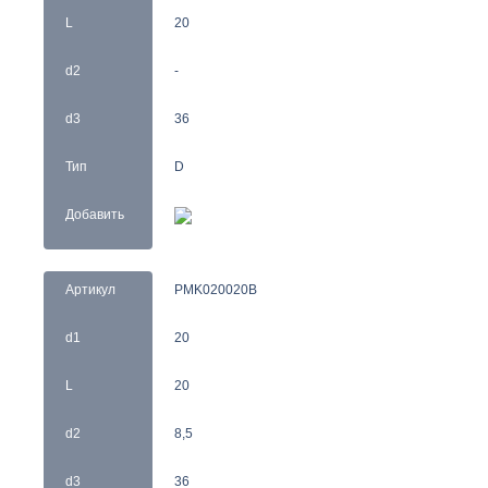
L
20
d2
-
d3
36
Тип
D
Добавить
Артикул
PMK020020B
d1
20
L
20
d2
8,5
d3
36