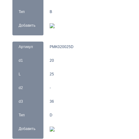
Тип
B
Добавить
Артикул
PMK020025D
d1
20
L
25
d2
-
d3
36
Тип
D
Добавить