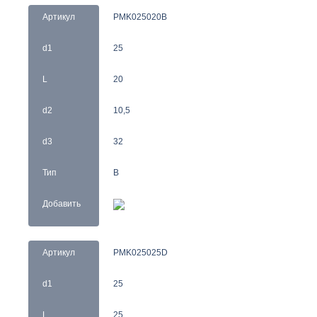
Артикул
PMK025020B
d1
25
L
20
d2
10,5
d3
32
Тип
B
Добавить
Артикул
PMK025025D
d1
25
L
25