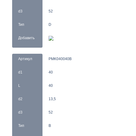
d3
52
Тип
D
Добавить
Артикул
PMK040040B
d1
40
L
40
d2
13,5
d3
52
Тип
B