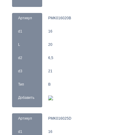
Артикул
PMK016020B
d1
16
L
20
d2
6,5
d3
21
Тип
B
Добавить
Артикул
PMK016025D
d1
16