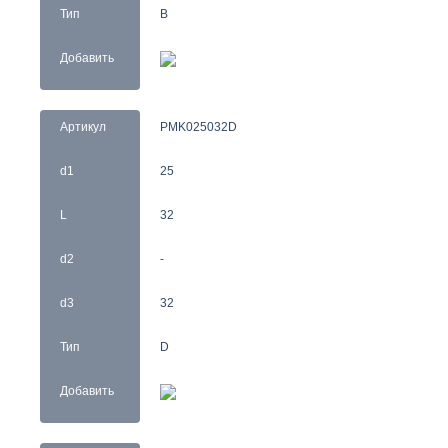
Тип
B
Добавить
Артикул
PMK025032D
d1
25
L
32
d2
-
d3
32
Тип
D
Добавить