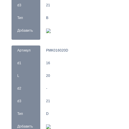
d3
21
Тип
B
Добавить
Артикул
PMK016020D
d1
16
L
20
d2
-
d3
21
Тип
D
Добавить