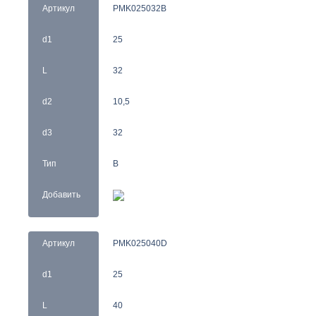
Артикул
PMK025032B
d1
25
L
32
d2
10,5
d3
32
Тип
B
Добавить
Артикул
PMK025040D
d1
25
L
40