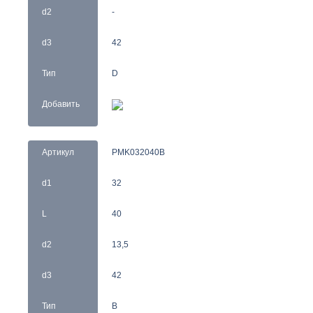
d2
-
d3
42
Тип
D
Добавить
Артикул
PMK032040B
d1
32
L
40
d2
13,5
d3
42
Тип
B