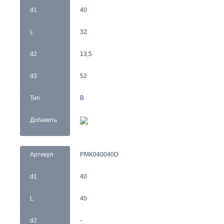
d1
40
L
32
d2
13,5
d3
52
Тип
B
Добавить
Артикул
PMK040040D
d1
40
L
40
d2
-