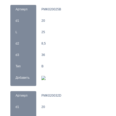
Артикул
PMK020025B
d1
20
L
25
d2
8,5
d3
36
Тип
B
Добавить
Артикул
PMK020032D
d1
20