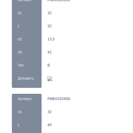
Артикул
PMK032032B
d1
32
L
32
d2
13,5
d3
42
Тип
B
Добавить
Артикул
PMK032040D
d1
32
L
40