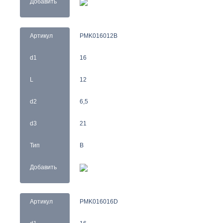
Добавить
Артикул
PMK016012B
d1
16
L
12
d2
6,5
d3
21
Тип
B
Добавить
Артикул
PMK016016D