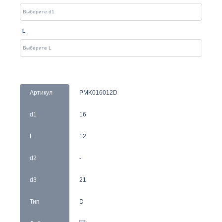
L
Артикул
PMK016012D
d1
16
L
12
d2
-
d3
21
Тип
D