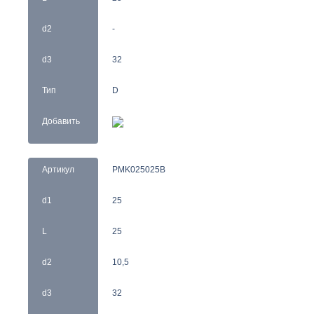
d2
-
d3
32
Тип
D
Добавить
Артикул
PMK025025B
d1
25
L
25
d2
10,5
d3
32