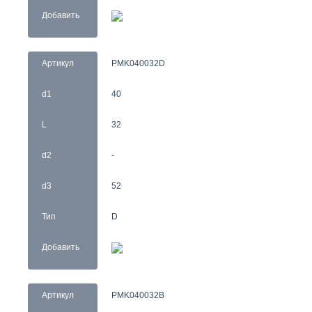
Добавить
Артикул
PMK040032D
d1
40
L
32
d2
-
d3
52
Тип
D
Добавить
Артикул
PMK040032B