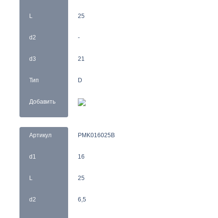
L
25
d2
-
d3
21
Тип
D
Добавить
Артикул
PMK016025B
d1
16
L
25
d2
6,5