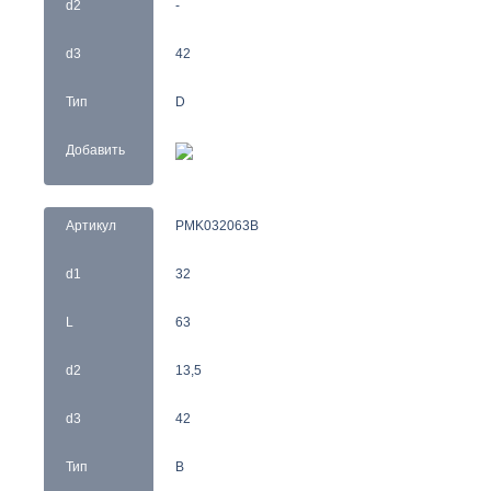
d2
-
d3
42
Тип
D
Добавить
Артикул
PMK032063B
d1
32
L
63
d2
13,5
d3
42
Тип
B