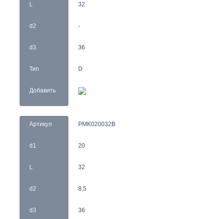
L
32
d2
-
d3
36
Тип
D
Добавить
Артикул
PMK020032B
d1
20
L
32
d2
8,5
d3
36