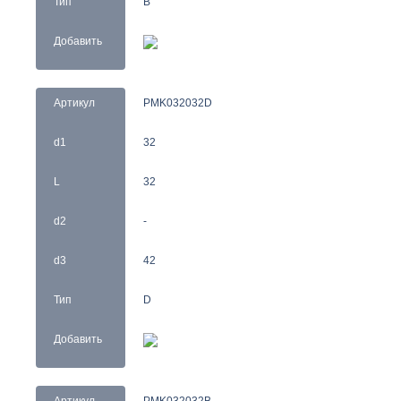
Тип
B
Добавить
Артикул
PMK032032D
d1
32
L
32
d2
-
d3
42
Тип
D
Добавить