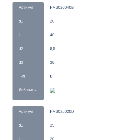
Артикул
PMS020040B
d1
20
L
40
d2
8,5
d3
36
Тип
B
Добавить
Артикул
PMS025020D
d1
25
L
20