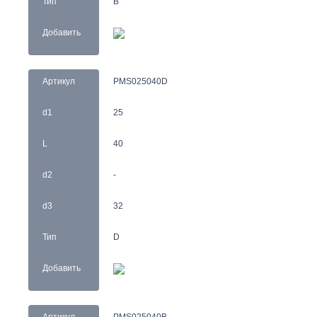
Тип
B
Добавить
Артикул
PMS025040D
d1
25
L
40
d2
-
d3
32
Тип
D
Добавить