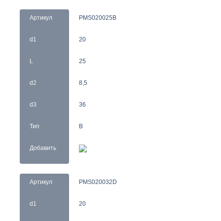
Артикул
PMS020025B
d1
20
L
25
d2
8,5
d3
36
Тип
B
Добавить
Артикул
PMS020032D
d1
20