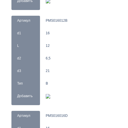
Добавить
Артикул
PMS016012B
d1
16
L
12
d2
6,5
d3
21
Тип
B
Добавить
Артикул
PMS016016D