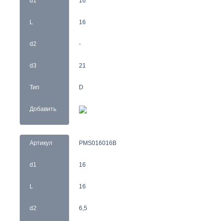
d1
16
L
16
d2
-
d3
21
Тип
D
Добавить
Артикул
PMS016016B
d1
16
L
16
d2
6,5