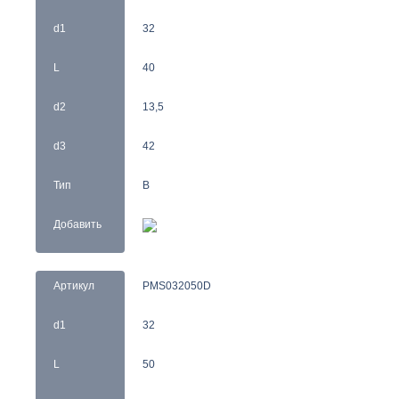
d1
32
L
40
d2
13,5
d3
42
Тип
B
Добавить
Артикул
PMS032050D
d1
32
L
50