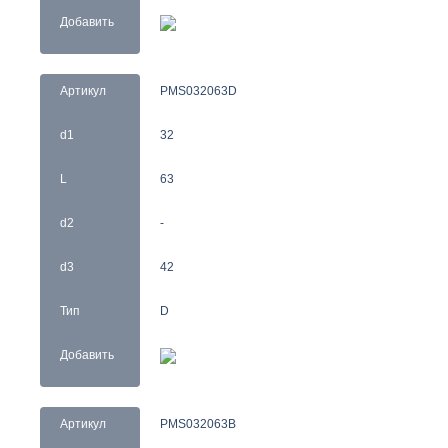
Добавить
Артикул
PMS032063D
d1
32
L
63
d2
-
d3
42
Тип
D
Добавить
Артикул
PMS032063B