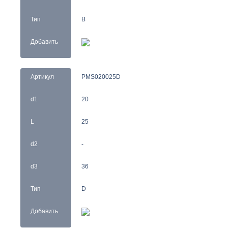
Тип
B
Добавить
Артикул
PMS020025D
d1
20
L
25
d2
-
d3
36
Тип
D
Добавить