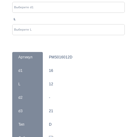
L
Артикул
PMS016012D
d1
16
L
12
d2
-
d3
21
Тип
D