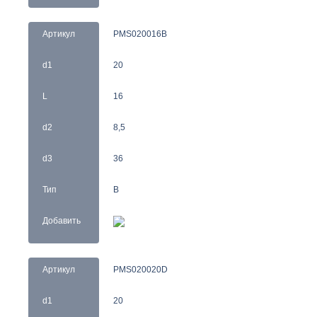
Артикул
PMS020016B
d1
20
L
16
d2
8,5
d3
36
Тип
B
Добавить
Артикул
PMS020020D
d1
20