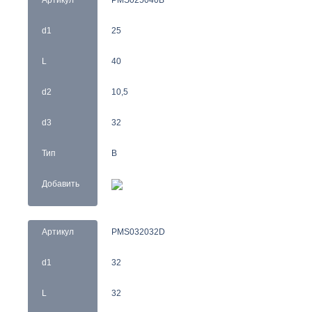
Артикул
PMS025040B
d1
25
L
40
d2
10,5
d3
32
Тип
B
Добавить
Артикул
PMS032032D
d1
32
L
32