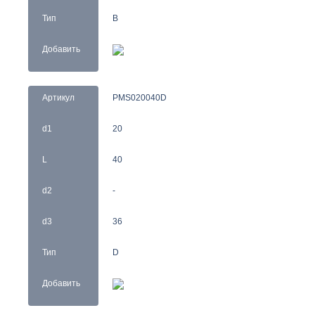
Тип
B
Добавить
Артикул
PMS020040D
d1
20
L
40
d2
-
d3
36
Тип
D
Добавить