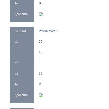
Тип
B
Добавить
Артикул
PMS025025D
d1
25
L
25
d2
-
d3
32
Тип
D
Добавить