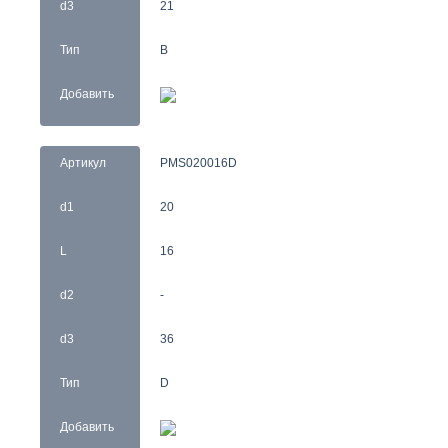
d3
21
Тип
B
Добавить
Артикул
PMS020016D
d1
20
L
16
d2
-
d3
36
Тип
D
Добавить