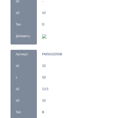
d2
-
d3
42
Тип
D
Добавить
Артикул
PMS032050B
d1
32
L
50
d2
13,5
d3
42
Тип
B