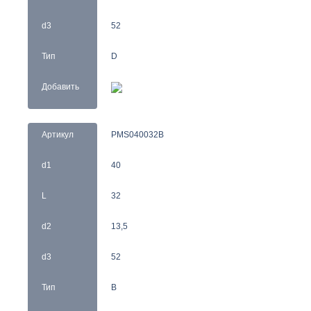
d3
52
Тип
D
Добавить
Артикул
PMS040032B
d1
40
L
32
d2
13,5
d3
52
Тип
B