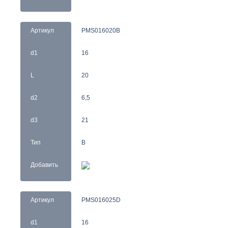
Артикул
PMS016020B
d1
16
L
20
d2
6,5
d3
21
Тип
B
Добавить
Артикул
PMS016025D
d1
16