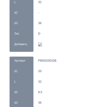
L
32
d2
-
d3
36
Тип
D
Добавить
Артикул
PMS020032B
d1
20
L
32
d2
8,5
d3
36