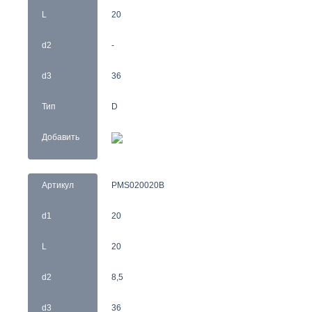
L
20
d2
-
d3
36
Тип
D
Добавить
Артикул
PMS020020B
d1
20
L
20
d2
8,5
d3
36