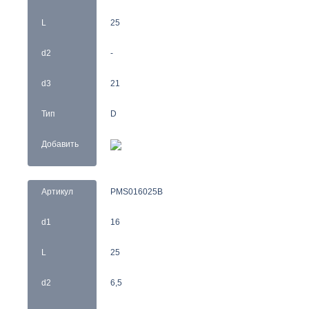
L
25
d2
-
d3
21
Тип
D
Добавить
Артикул
PMS016025B
d1
16
L
25
d2
6,5