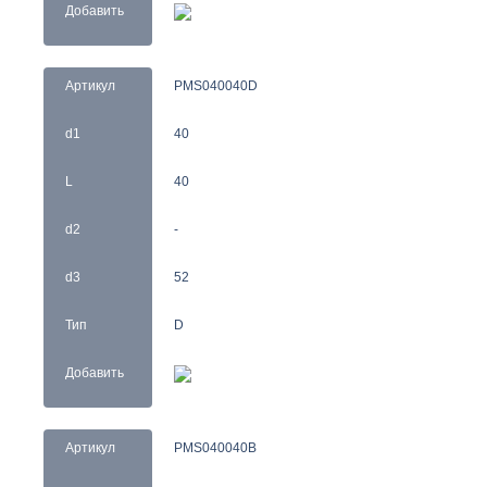
Добавить
Артикул
PMS040040D
d1
40
L
40
d2
-
d3
52
Тип
D
Добавить
Артикул
PMS040040B