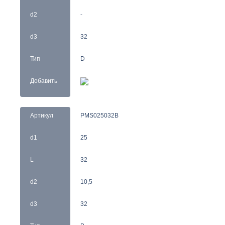
d2
-
d3
32
Тип
D
Добавить
Артикул
PMS025032B
d1
25
L
32
d2
10,5
d3
32