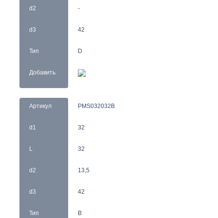
d2
-
d3
42
Тип
D
Добавить
Артикул
PMS032032B
d1
32
L
32
d2
13,5
d3
42
Тип
B