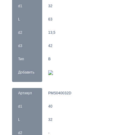
d1
32
L
63
d2
13,5
d3
42
Тип
B
Добавить
Артикул
PMS040032D
d1
40
L
32
d2
-