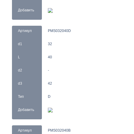
Добавить
Артикул
PMS032040D
d1
32
L
40
d2
-
d3
42
Тип
D
Добавить
Артикул
PMS032040B