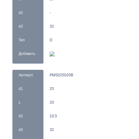
d2
-
d3
32
Тип
D
Добавить
Артикул
PMS025020B
d1
25
L
20
d2
10,5
d3
32