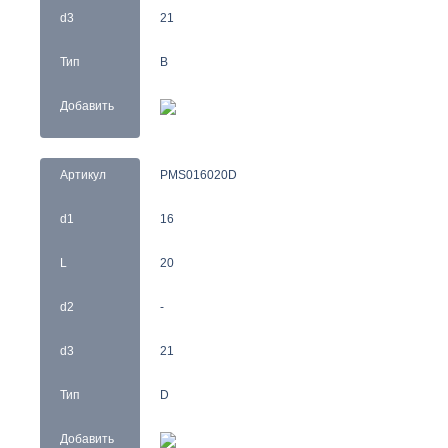
d3
21
Тип
B
Добавить
Артикул
PMS016020D
d1
16
L
20
d2
-
d3
21
Тип
D
Добавить