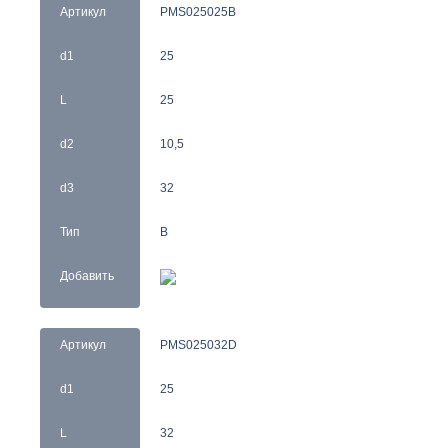
Артикул
PMS025025B
d1
25
L
25
d2
10,5
d3
32
Тип
B
Добавить
Артикул
PMS025032D
d1
25
L
32