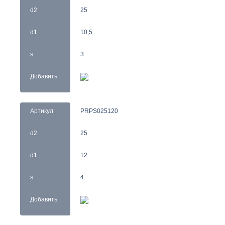
d2
25
d1
10,5
s
3
Добавить
Артикул
PRPS025120
d2
25
d1
12
s
4
Добавить