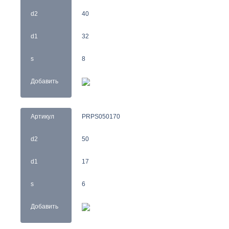
d2
40
d1
32
s
8
Добавить
Артикул
PRPS050170
d2
50
d1
17
s
6
Добавить