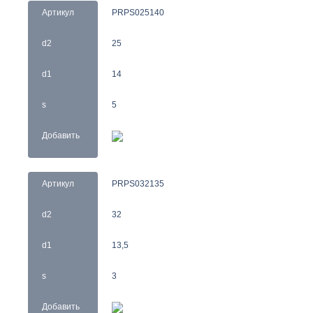
Артикул
PRPS025140
d2
25
d1
14
s
5
Добавить
Артикул
PRPS032135
d2
32
d1
13,5
s
3
Добавить