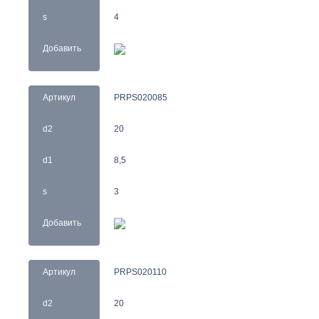
s
4
Добавить
Артикул
PRPS020085
d2
20
d1
8,5
s
3
Добавить
Артикул
PRPS020110
d2
20