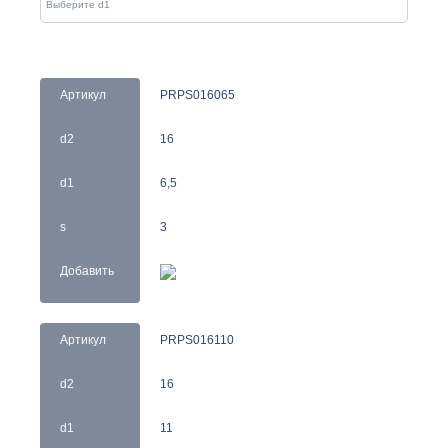
Артикул
PRPS016065
d2
16
d1
6,5
s
3
Добавить
Артикул
PRPS016110
d2
16
d1
11