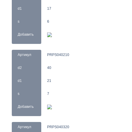
d1
17
s
6
Добавить
Артикул
PRPS040210
d2
40
d1
21
s
7
Добавить
Артикул
PRPS040320