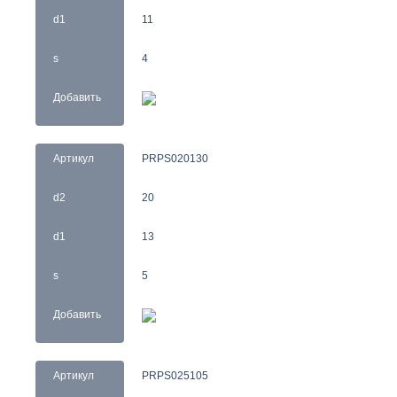
d1
11
s
4
Добавить
Артикул
PRPS020130
d2
20
d1
13
s
5
Добавить
Артикул
PRPS025105