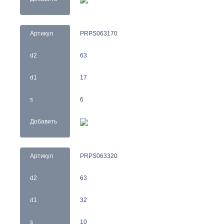
Артикул
PRPS063170
d2
63
d1
17
s
6
Добавить
Артикул
PRPS063320
d2
63
d1
32
s
10