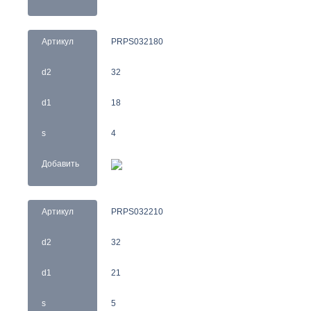
Артикул
PRPS032180
d2
32
d1
18
s
4
Добавить
Артикул
PRPS032210
d2
32
d1
21
s
5