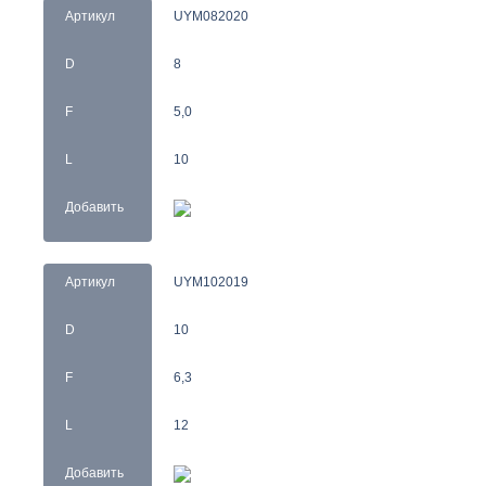
Артикул
UYM082020
D
8
F
5,0
L
10
Добавить
Артикул
UYM102019
D
10
F
6,3
L
12
Добавить