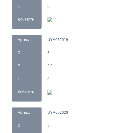
L
8
Добавить
Артикул
UYM052019
D
5
F
2,9
L
8
Добавить
Артикул
UYM052020
D
5