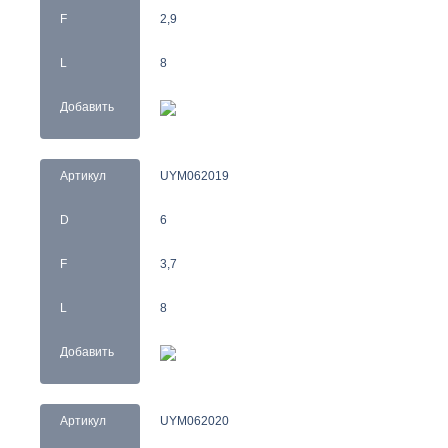
F
2,9
L
8
Добавить
Артикул
UYM062019
D
6
F
3,7
L
8
Добавить
Артикул
UYM062020