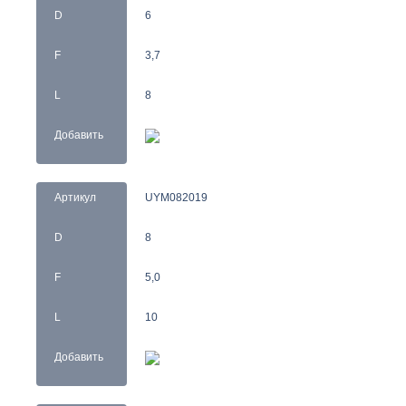
D
6
F
3,7
L
8
Добавить
Артикул
UYM082019
D
8
F
5,0
L
10
Добавить