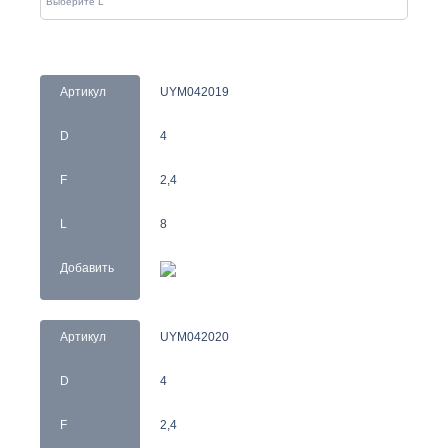
Артикул
UYM042019
D
4
F
2,4
L
8
Добавить
Артикул
UYM042020
D
4
F
2,4