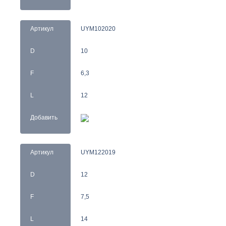
Артикул
UYM102020
D
10
F
6,3
L
12
Добавить
Артикул
UYM122019
D
12
F
7,5
L
14