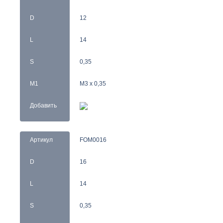
D
12
L
14
S
0,35
M1
M3 x 0,35
Добавить
Артикул
FOM0016
D
16
L
14
S
0,35