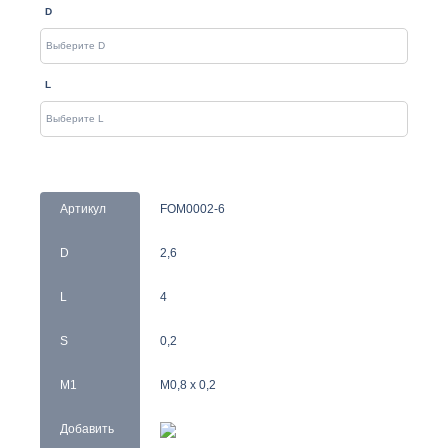
D
L
Артикул
FOM0002-6
D
2,6
L
4
S
0,2
M1
M0,8 x 0,2
Добавить