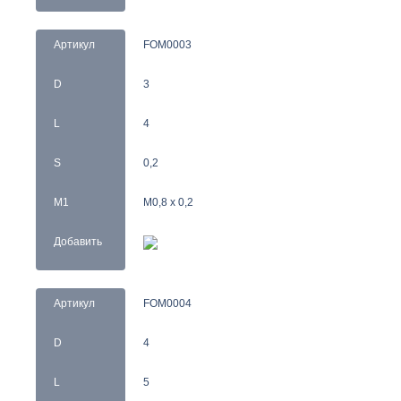
Артикул
FOM0003
D
3
L
4
S
0,2
M1
M0,8 x 0,2
Добавить
Артикул
FOM0004
D
4
L
5