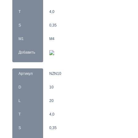
T
4,0
S
0,35
M1
M4
Добавить
Артикул
NZN10
D
10
L
20
T
4,0
S
0,35