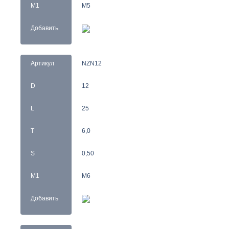
M1
M5
Добавить
Артикул
NZN12
D
12
L
25
T
6,0
S
0,50
M1
M6
Добавить