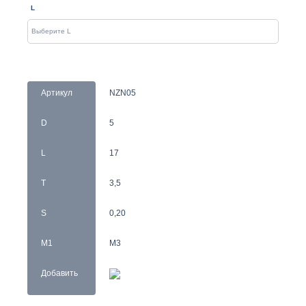
L
Артикул
NZN05
D
5
L
17
T
3,5
S
0,20
M1
M3
Добавить