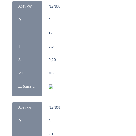
Артикул
NZN06
D
6
L
17
T
3,5
S
0,20
M1
M3
Добавить
Артикул
NZN08
D
8
L
20