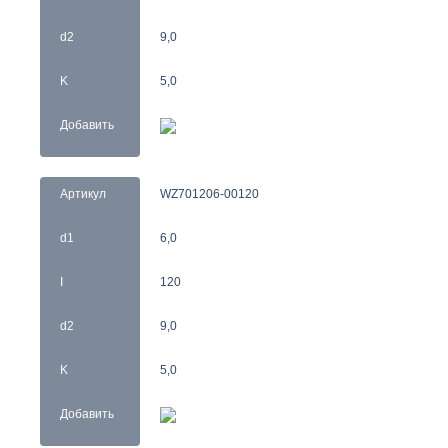
d2
9,0
K
5,0
Добавить
Артикул
WZ701206-00120
d1
6,0
I
120
d2
9,0
K
5,0
Добавить