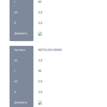
I
80
d2
5,0
K
3,0
Добавить
Артикул
WZ701203-00090
d1
3,0
I
90
d2
5,0
K
3,0
Добавить