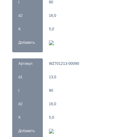
I
80
d2
16,0
K
5,0
Добавить
Артикул
WZ701213-00090
d1
13,0
I
90
d2
16,0
K
5,0
Добавить