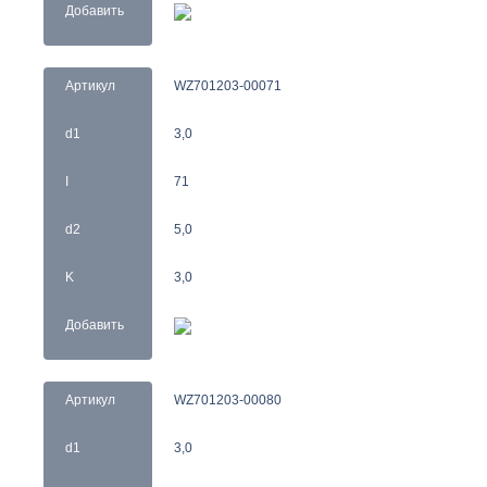
Добавить
Артикул
WZ701203-00071
d1
3,0
I
71
d2
5,0
K
3,0
Добавить
Артикул
WZ701203-00080
d1
3,0