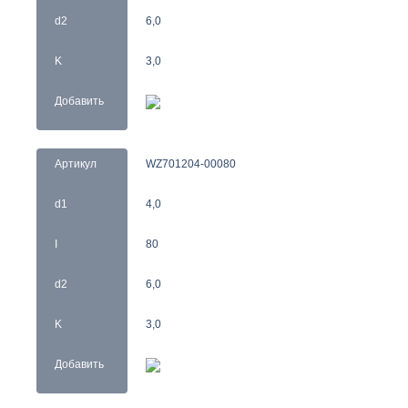
d2
6,0
K
3,0
Добавить
Артикул
WZ701204-00080
d1
4,0
I
80
d2
6,0
K
3,0
Добавить