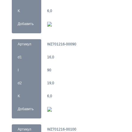
K
6,0
Добавить
Артикул
WZ701216-00090
d1
16,0
I
90
d2
19,0
K
6,0
Добавить
Артикул
WZ701216-00100