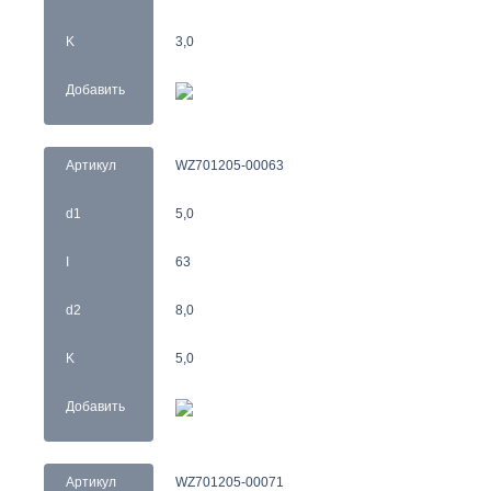
K
3,0
Добавить
Артикул
WZ701205-00063
d1
5,0
I
63
d2
8,0
K
5,0
Добавить
Артикул
WZ701205-00071