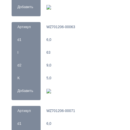
Добавить
Артикул
WZ701206-00063
d1
6,0
I
63
d2
9,0
K
5,0
Добавить
Артикул
WZ701206-00071
d1
6,0