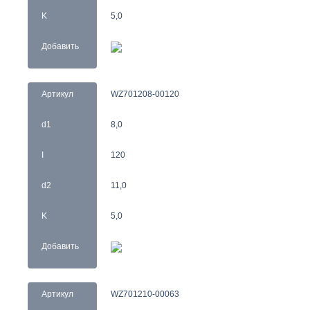
K
5,0
Добавить
Артикул
WZ701208-00120
d1
8,0
I
120
d2
11,0
K
5,0
Добавить
Артикул
WZ701210-00063