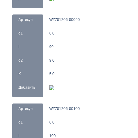
Артикул
WZ701206-00090
d1
6,0
I
90
d2
9,0
K
5,0
Добавить
Артикул
WZ701206-00100
d1
6,0
I
100