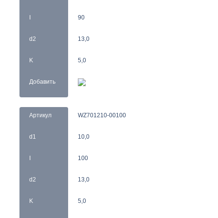
I
90
d2
13,0
K
5,0
Добавить
Артикул
WZ701210-00100
d1
10,0
I
100
d2
13,0
K
5,0