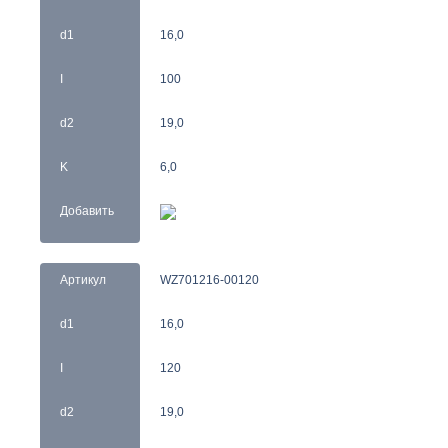
d1
16,0
I
100
d2
19,0
K
6,0
Добавить
Артикул
WZ701216-00120
d1
16,0
I
120
d2
19,0