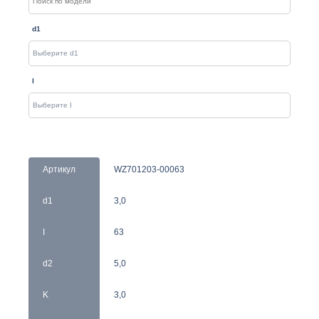
d1
I
Артикул
WZ701203-00063
d1
3,0
I
63
d2
5,0
K
3,0