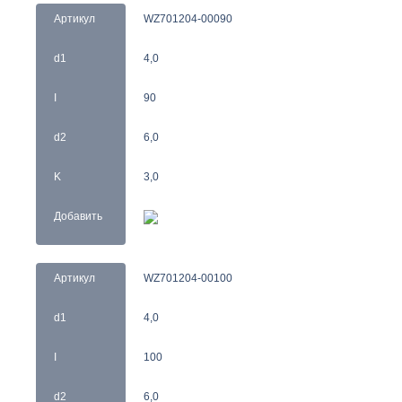
Артикул
WZ701204-00090
d1
4,0
I
90
d2
6,0
K
3,0
Добавить
Артикул
WZ701204-00100
d1
4,0
I
100
d2
6,0