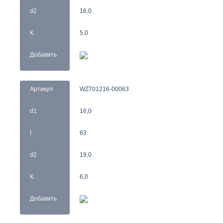
d2
16,0
K
5,0
Добавить
Артикул
WZ701216-00063
d1
16,0
I
63
d2
19,0
K
6,0
Добавить