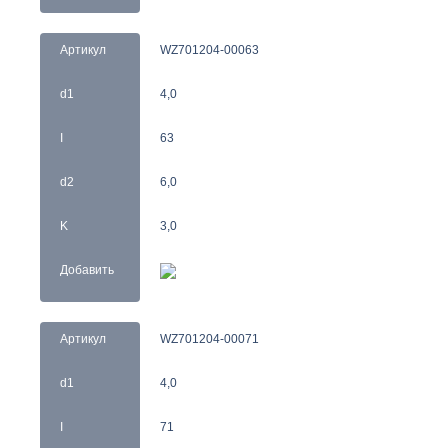
Артикул
WZ701204-00063
d1
4,0
I
63
d2
6,0
K
3,0
Добавить
Артикул
WZ701204-00071
d1
4,0
I
71