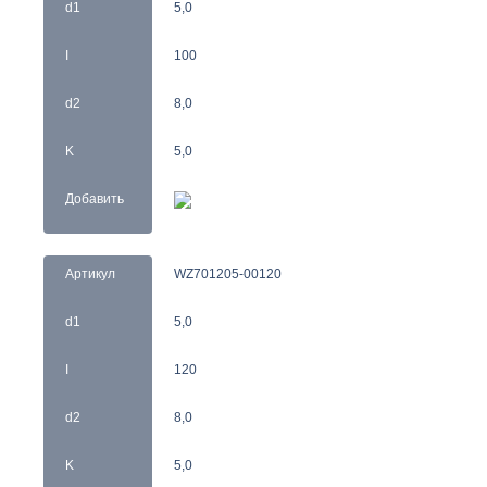
d1
5,0
I
100
d2
8,0
K
5,0
Добавить
Артикул
WZ701205-00120
d1
5,0
I
120
d2
8,0
K
5,0