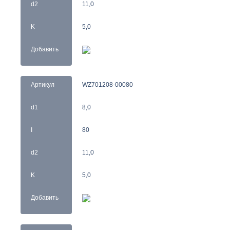
d2
11,0
K
5,0
Добавить
Артикул
WZ701208-00080
d1
8,0
I
80
d2
11,0
K
5,0
Добавить