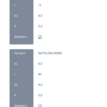
I
71
d2
9,0
K
5,0
Добавить
Артикул
WZ701206-00080
d1
6,0
I
80
d2
9,0
K
5,0
Добавить