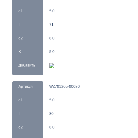
d1
5,0
I
71
d2
8,0
K
5,0
Добавить
Артикул
WZ701205-00080
d1
5,0
I
80
d2
8,0