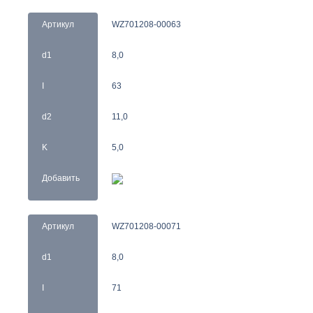
Артикул
WZ701208-00063
d1
8,0
I
63
d2
11,0
K
5,0
Добавить
Артикул
WZ701208-00071
d1
8,0
I
71