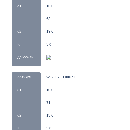
d1
10,0
I
63
d2
13,0
K
5,0
Добавить
Артикул
WZ701210-00071
d1
10,0
I
71
d2
13,0
K
5,0