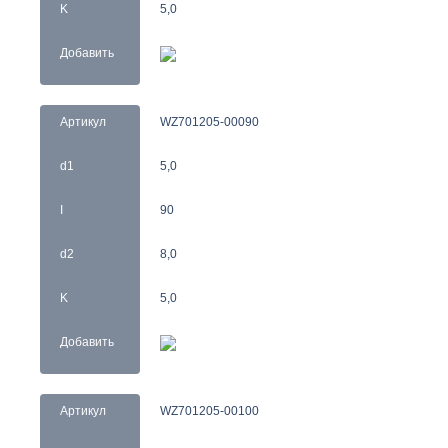
K
5,0
Добавить
Артикул
WZ701205-00090
d1
5,0
I
90
d2
8,0
K
5,0
Добавить
Артикул
WZ701205-00100