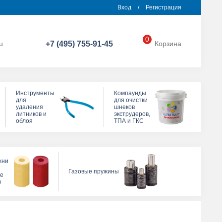
Вход
/
Регистрация
0
u
+7 (495) 755-91-45
Корзина
Инструменты
Компаунды
для
для очистки
удаления
шнеков
литников и
экструдеров,
облоя
ТПА и ГКС
жни
Газовые пружины
ые
)