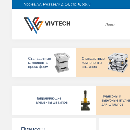
Москва, ул. Руставели д. 14, стр. 6, оф. 8
Стандартные
Стандартные
компоненты
компоненты
пресс-форм
штампов
Пуансоны и
Направляющие
вырубные втулки
элементы штампов
для штампов
Пуансоны