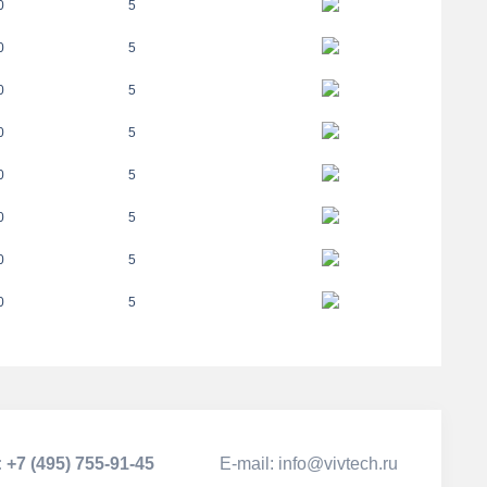
0
5
0
5
0
5
0
5
0
5
0
5
0
5
0
5
:
+7 (495) 755-91-45
Е-mail:
info@vivtech.ru