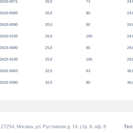
0A20-0071
20,0
71
24,
0A20-0080
20,0
80
24,
0A20-0090
20,0
90
24,
0A20-0100
20,0
100
24,
0A25-0080
25,0
80
29,
0A25-0100
25,0
100
29,
0A32-0063
32,0
63
36,
0A32-0080
32,0
80
36,
127254, Москва,
ул. Руставели д. 14, стр. 6, оф. 8
Тел