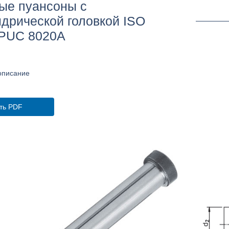
ые пуансоны с
дрической головкой ISO
 PUC 8020A
описание
ть PDF