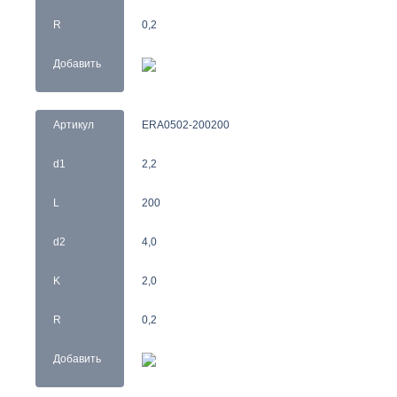
R
0,2
Добавить
Артикул
ERA0502-200200
d1
2,2
L
200
d2
4,0
K
2,0
R
0,2
Добавить