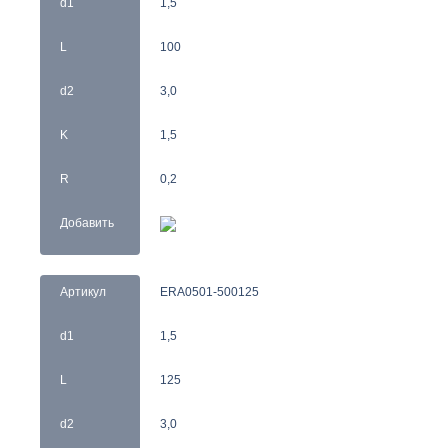
d1
1,5
L
100
d2
3,0
K
1,5
R
0,2
Добавить
Артикул
ERA0501-500125
d1
1,5
L
125
d2
3,0