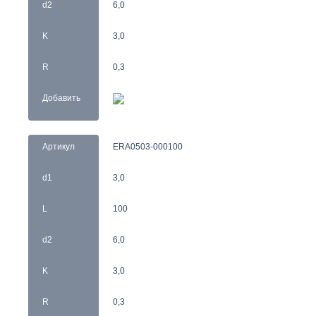
d2
6,0
K
3,0
R
0,3
Добавить
Артикул
ERA0503-000100
d1
3,0
L
100
d2
6,0
K
3,0
R
0,3