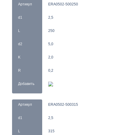
Артикул
ERA0502-500250
d1
2,5
L
250
d2
5,0
K
2,0
R
0,2
Добавить
Артикул
ERA0502-500315
d1
2,5
L
315