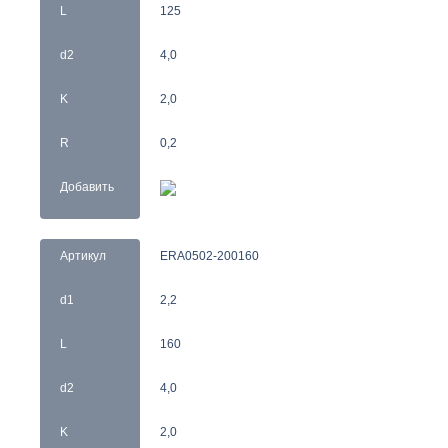
L
125
d2
4,0
K
2,0
R
0,2
Добавить
Артикул
ERA0502-200160
d1
2,2
L
160
d2
4,0
K
2,0