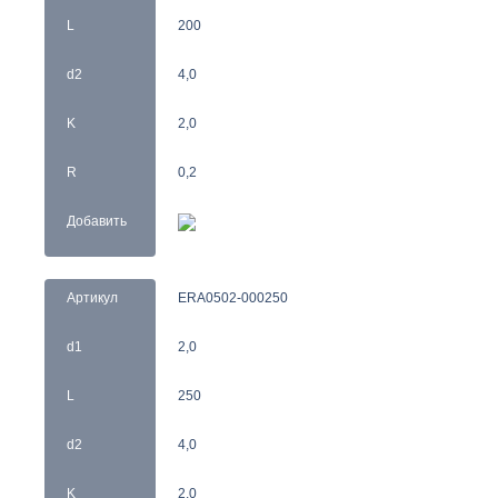
L
200
d2
4,0
K
2,0
R
0,2
Добавить
Артикул
ERA0502-000250
d1
2,0
L
250
d2
4,0
K
2,0