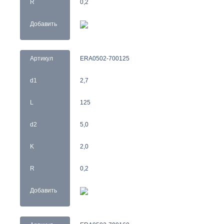
R
0,2
Добавить
Артикул
ERA0502-700125
d1
2,7
L
125
d2
5,0
K
2,0
R
0,2
Добавить