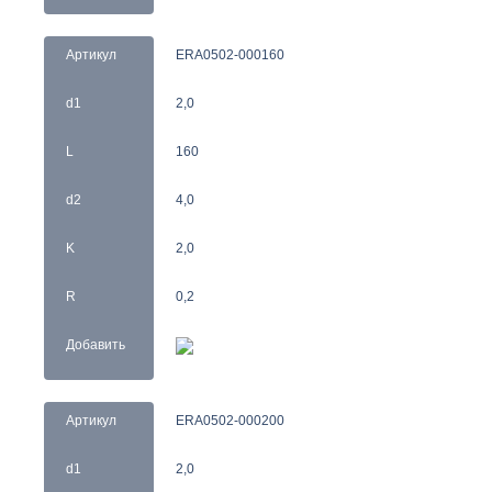
Артикул
ERA0502-000160
d1
2,0
L
160
d2
4,0
K
2,0
R
0,2
Добавить
Артикул
ERA0502-000200
d1
2,0