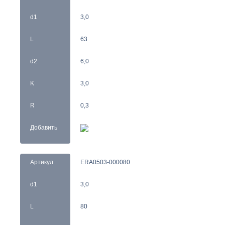
d1
3,0
L
63
d2
6,0
K
3,0
R
0,3
Добавить
Артикул
ERA0503-000080
d1
3,0
L
80