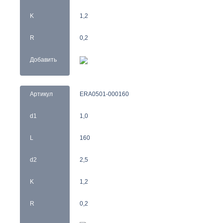
K
1,2
R
0,2
Добавить
Артикул
ERA0501-000160
d1
1,0
L
160
d2
2,5
K
1,2
R
0,2