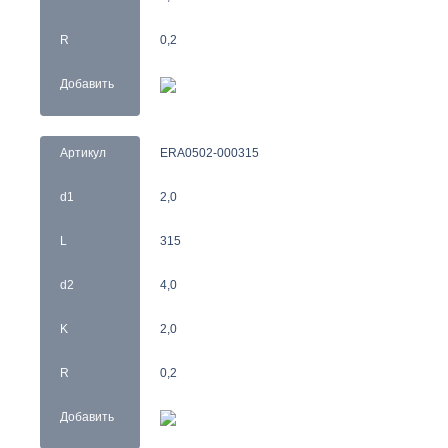
R
0,2
Добавить
Артикул
ERA0502-000315
d1
2,0
L
315
d2
4,0
K
2,0
R
0,2
Добавить