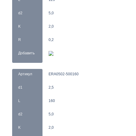
d2
5,0
K
2,0
R
0,2
Добавить
Артикул
ERA0502-500160
d1
2,5
L
160
d2
5,0
K
2,0