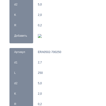
d2
5,0
K
2,0
R
0,2
Добавить
Артикул
ERA0502-700250
d1
2,7
L
250
d2
5,0
K
2,0
R
0,2