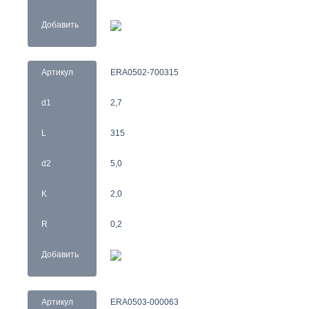
Добавить
Артикул
ERA0502-700315
d1
2,7
L
315
d2
5,0
K
2,0
R
0,2
Добавить
Артикул
ERA0503-000063