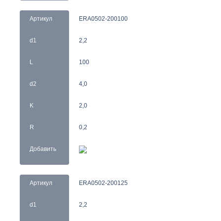
Артикул
ERA0502-200100
d1
2,2
L
100
d2
4,0
K
2,0
R
0,2
Добавить
Артикул
ERA0502-200125
d1
2,2