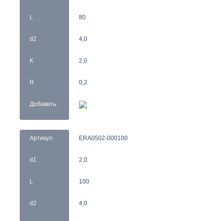
L
80
d2
4,0
K
2,0
R
0,2
Добавить
Артикул
ERA0502-000100
d1
2,0
L
100
d2
4,0