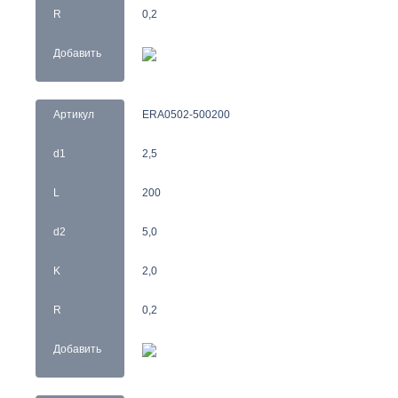
R
0,2
Добавить
Артикул
ERA0502-500200
d1
2,5
L
200
d2
5,0
K
2,0
R
0,2
Добавить