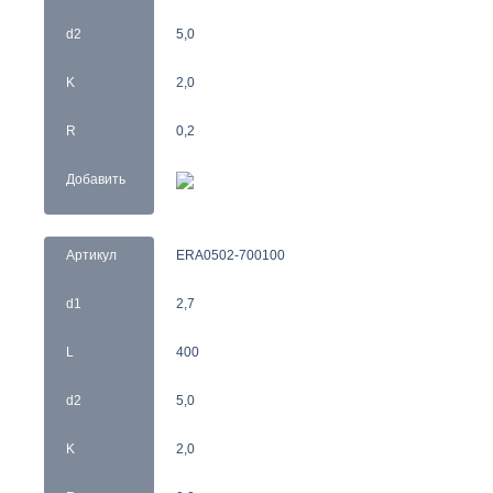
d2
5,0
K
2,0
R
0,2
Добавить
Артикул
ERA0502-700100
d1
2,7
L
400
d2
5,0
K
2,0