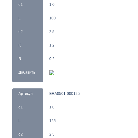
d1
1,0
L
100
d2
2,5
K
1,2
R
0,2
Добавить
Артикул
ERA0501-000125
d1
1,0
L
125
d2
2,5