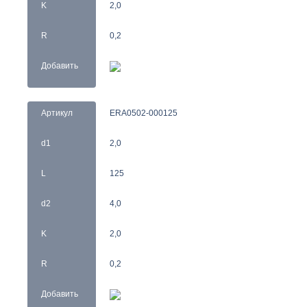
K
2,0
R
0,2
Добавить
Артикул
ERA0502-000125
d1
2,0
L
125
d2
4,0
K
2,0
R
0,2
Добавить