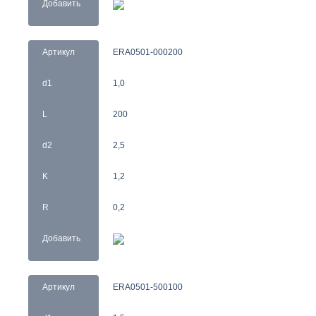
Добавить
Артикул
ERA0501-000200
d1
1,0
L
200
d2
2,5
K
1,2
R
0,2
Добавить
Артикул
ERA0501-500100