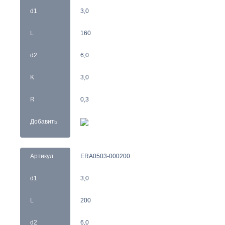
d1
3,0
L
160
d2
6,0
K
3,0
R
0,3
Добавить
Артикул
ERA0503-000200
d1
3,0
L
200
d2
6,0