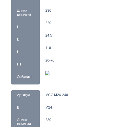
Длина
230
шпильки
220
L
24,5
D
110
H
20-70
H1
Добавить
Артикул
MCC M24-240
B
M24
Длина
230
шпильки