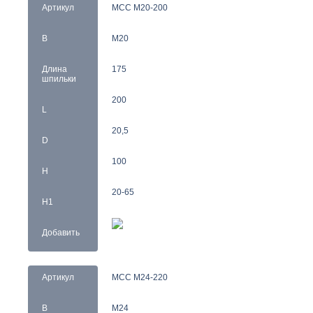
Артикул
MCC M20-200
B
M20
Длина
175
шпильки
200
L
20,5
D
100
H
20-65
H1
Добавить
Артикул
MCC M24-220
B
M24