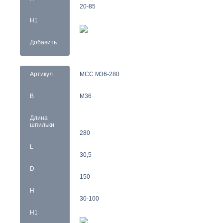
20-85
H1
Добавить
Артикул
MCC M36-280
B
M36
Длина
шпильки
280
L
30,5
D
150
H
30-100
H1