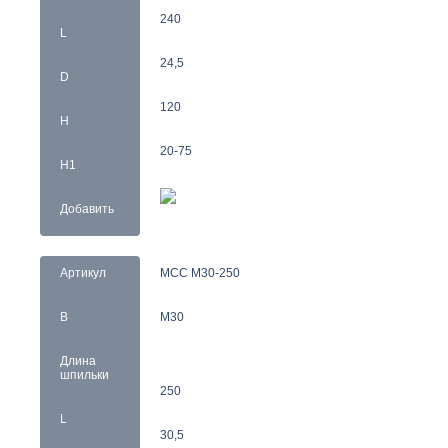
240
L
24,5
D
120
H
20-75
H1
Добавить
Артикул
MCC M30-250
B
M30
Длина
шпильки
250
L
30,5