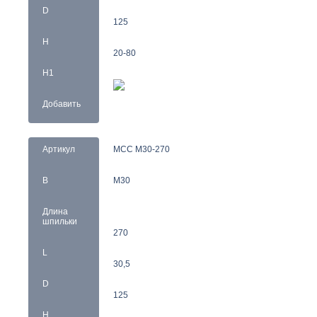
D
125
H
20-80
H1
Добавить
Артикул
MCC M30-270
B
M30
Длина
шпильки
270
L
30,5
D
125
H