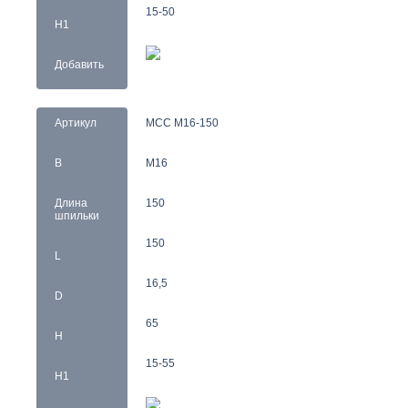
15-50
H1
Добавить
Артикул
MCC M16-150
B
M16
Длина
150
шпильки
150
L
16,5
D
65
H
15-55
H1