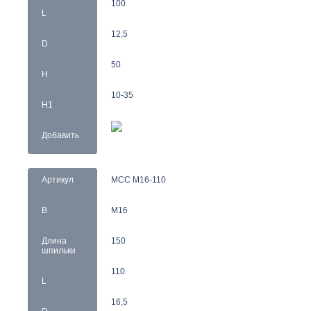
100
L
12,5
D
50
H
10-35
H1
Добавить
Артикул
MCC M16-110
B
M16
Длина
150
шпильки
110
L
16,5