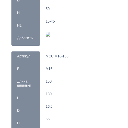
D
50
H
15-45
H1
Добавить
Артикул
MCC M16-130
B
M16
Длина
150
шпильки
130
L
16,5
D
65
H