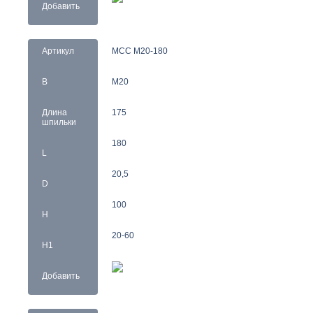
Добавить
Артикул
MCC M20-180
B
M20
Длина
175
шпильки
180
L
20,5
D
100
H
20-60
H1
Добавить