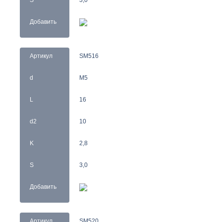
S
3,0
Добавить
Артикул
SM516
d
M5
L
16
d2
10
K
2,8
S
3,0
Добавить
Артикул
SM520