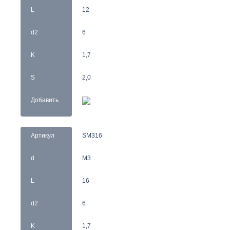
L
12
d2
6
K
1,7
S
2,0
Добавить
Артикул
SM316
d
M3
L
16
d2
6
K
1,7