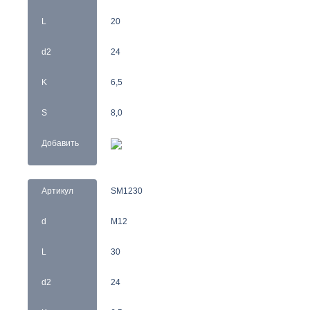
L
20
d2
24
K
6,5
S
8,0
Добавить
Артикул
SM1230
d
M12
L
30
d2
24