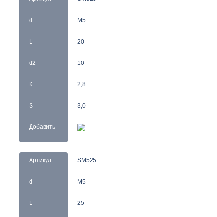
d
M5
L
20
d2
10
K
2,8
S
3,0
Добавить
Артикул
SM525
d
M5
L
25