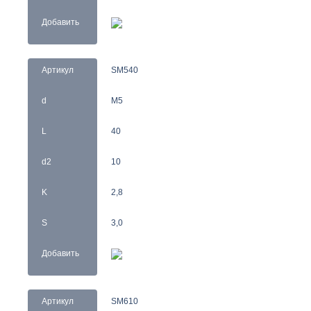
Добавить
Артикул
SM540
d
M5
L
40
d2
10
K
2,8
S
3,0
Добавить
Артикул
SM610