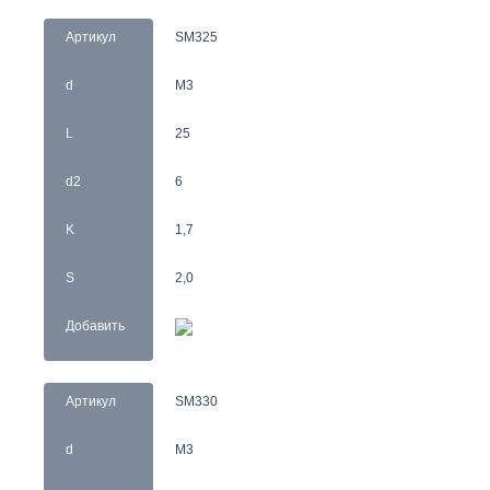
Артикул
SM325
d
M3
L
25
d2
6
K
1,7
S
2,0
Добавить
Артикул
SM330
d
M3