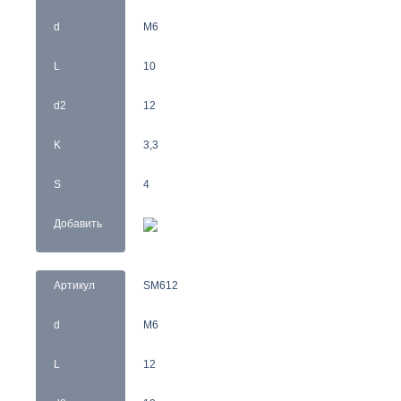
d
M6
L
10
d2
12
K
3,3
S
4
Добавить
Артикул
SM612
d
M6
L
12