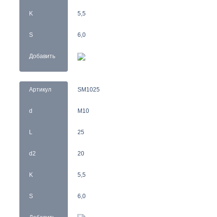
K
5,5
S
6,0
Добавить
Артикул
SM1025
d
M10
L
25
d2
20
K
5,5
S
6,0