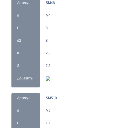
Артикул
SM48
d
M4
L
8
d2
8
K
2,3
S
2,5
Добавить
Артикул
SM510
d
M5
L
10