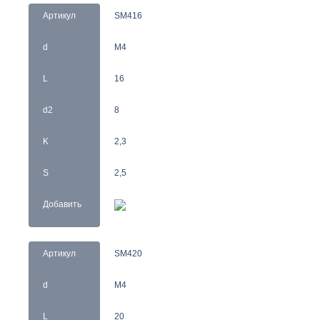
Артикул
SM416
d
M4
L
16
d2
8
K
2,3
S
2,5
Добавить
Артикул
SM420
d
M4
L
20