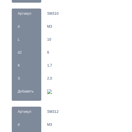
Артикул
SM310
d
M3
L
10
d2
6
K
1,7
S
2,0
Добавить
Артикул
SM312
d
M3