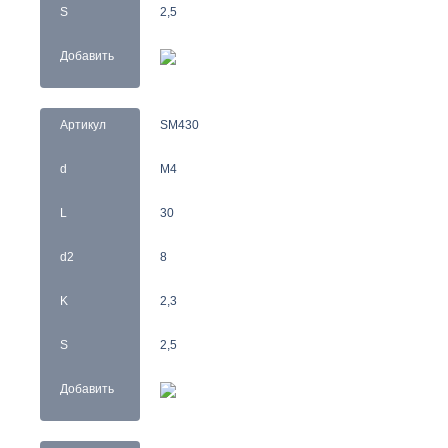
S
2,5
Добавить
Артикул
SM430
d
M4
L
30
d2
8
K
2,3
S
2,5
Добавить