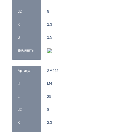
d2
8
K
2,3
S
2,5
Добавить
Артикул
SM425
d
M4
L
25
d2
8
K
2,3