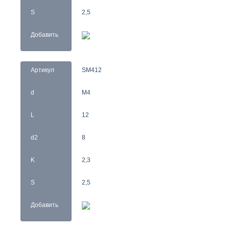
S
2,5
Добавить
Артикул
SM412
d
M4
L
12
d2
8
K
2,3
S
2,5
Добавить