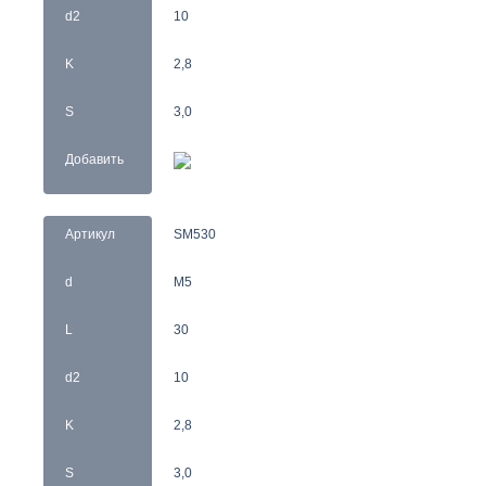
d2
10
K
2,8
S
3,0
Добавить
Артикул
SM530
d
M5
L
30
d2
10
K
2,8
S
3,0