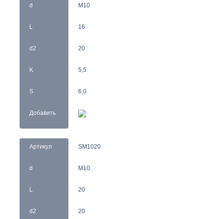
d
M10
L
16
d2
20
K
5,5
S
6,0
Добавить
Артикул
SM1020
d
M10
L
20
d2
20