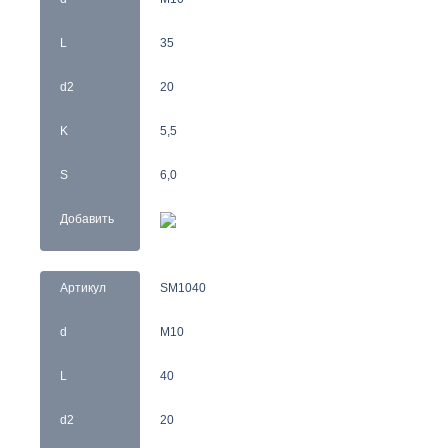
L
35
d2
20
K
5,5
S
6,0
Добавить
Артикул
SM1040
d
M10
L
40
d2
20