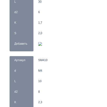
L
30
d2
6
K
1,7
S
2,0
Добавить
Артикул
SM410
d
M4
L
10
d2
8
K
2,3