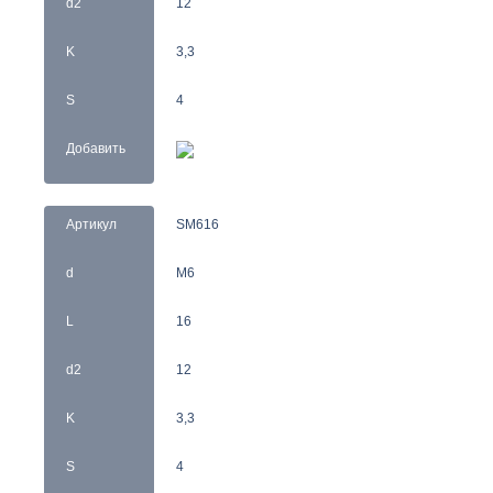
d2
12
K
3,3
S
4
Добавить
Артикул
SM616
d
M6
L
16
d2
12
K
3,3
S
4