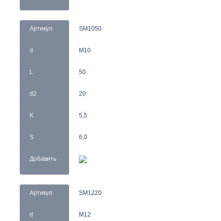
Артикул
SM1050
d
M10
L
50
d2
20
K
5,5
S
6,0
Добавить
Артикул
SM1220
d
M12