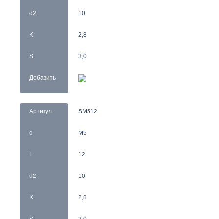
d2
10
K
2,8
S
3,0
Добавить
Артикул
SM512
d
M5
L
12
d2
10
K
2,8