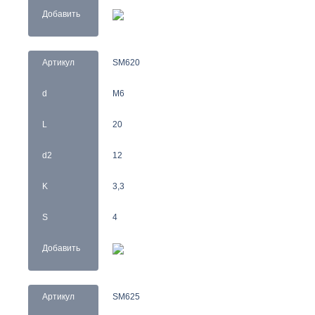
Добавить
Артикул
SM620
d
M6
L
20
d2
12
K
3,3
S
4
Добавить
Артикул
SM625