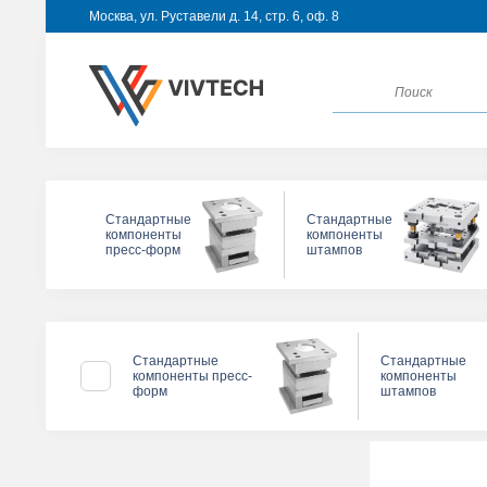
Москва, ул. Руставели д. 14, стр. 6, оф. 8
Стандартные
Стандартные
компоненты
компоненты
пресс-форм
штампов
Стандартные
Стандартные
компоненты пресс-
компоненты
и
форм
штампов