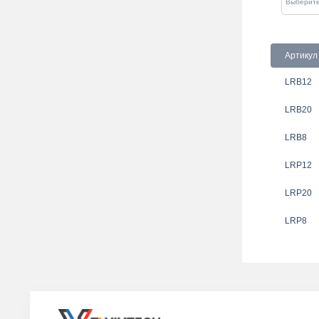
Артикул
LRB12
LRB20
LRB8
LRP12
LRP20
LRP8