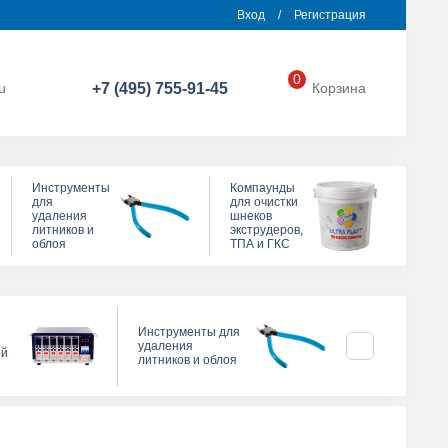
Вход
/
Регистрация
0
u
+7 (495) 755-91-45
Корзина
Инструменты
Компаунды
для
для очистки
удаления
шнеков
литников и
экструдеров,
облоя
ТПА и ГКС
Компаунды д
Инструменты для
очистки шнек
удаления
ой
экструдеров, 
литников и облоя
ГКС