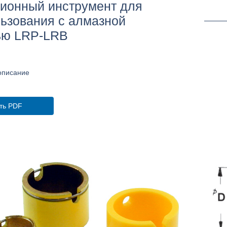
ионный инструмент для
ьзования с алмазной
ью LRP-LRB
описание
ть PDF