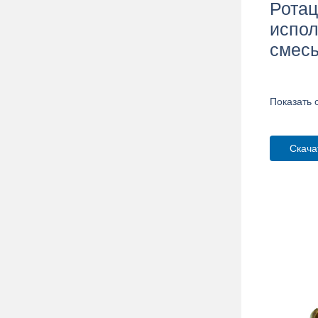
Ротац
испол
смес
Показать 
Скача