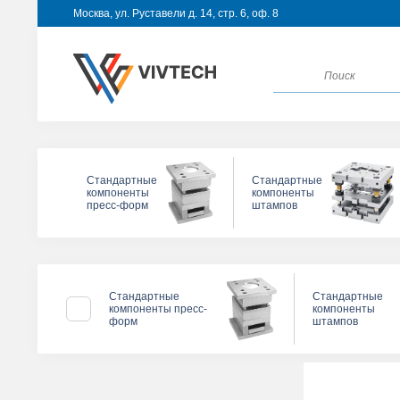
Москва, ул. Руставели д. 14, стр. 6, оф. 8
Стандартные
Стандартные
компоненты
компоненты
пресс-форм
штампов
Стандартные
Стандартные
компоненты пресс-
компоненты
и
форм
штампов