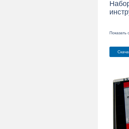
Набо
инстр
Показать 
Скача