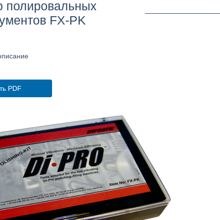
р полировальных
ументов FX-PK
описание
ть PDF