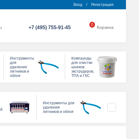
Вход
/
Регистрация
0
u
+7 (495) 755-91-45
Корзина
Инструменты
Компаунды
для
для очистки
удаления
шнеков
литников и
экструдеров,
облоя
ТПА и ГКС
Компаунды д
Инструменты для
очистки шнек
удаления
ой
экструдеров, 
литников и облоя
ГКС