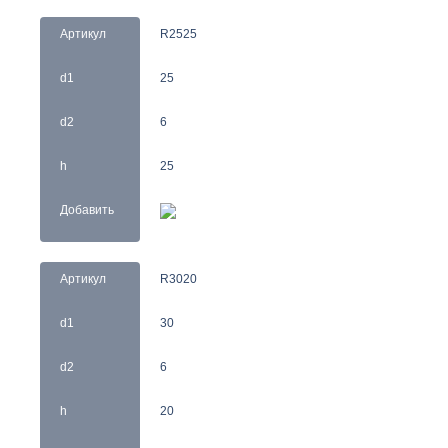
Артикул
R2525
d1
25
d2
6
h
25
Добавить
Артикул
R3020
d1
30
d2
6
h
20