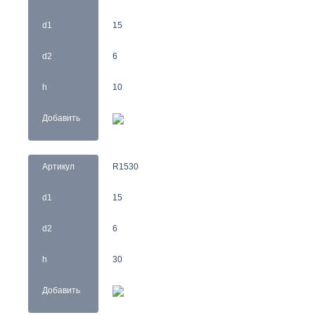
d1
15
d2
6
h
10
Добавить
Артикул
R1530
d1
15
d2
6
h
30
Добавить